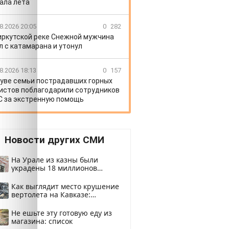
ала лета
8.2026 20:05
0
282
иркутской реке Снежной мужчина
л с катамарана и утонул
8.2026 18:13
0
157
Туве семьи пострадавших горных
истов поблагодарили сотрудников
 за экстренную помощь
Новости других СМИ
На Урале из казны были
украдены 18 миллионов
рублей
Как выглядит место крушение
вертолета на Кавказе:
смотреть
Не ешьте эту готовую еду из
магазина: список