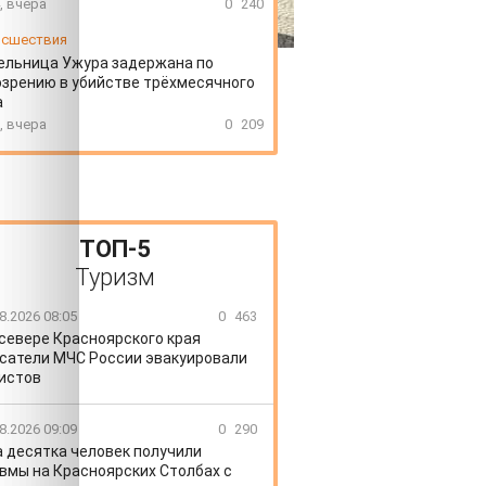
, вчера
0
240
сшествия
ельница Ужура задержана по
зрению в убийстве трёхмесячного
а
, вчера
0
209
ТОП-5
Туризм
8.2026 08:05
0
463
 севере Красноярского края
сатели МЧС России эвакуировали
истов
8.2026 09:09
0
290
 десятка человек получили
вмы на Красноярских Столбах с