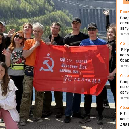
на вершину Монкада
Прои
Свод
спец
авгу
16:53
Общ
В К
коло
бра
10:35
Спор
Спо
выхо
авгу
10:20
Обра
В Ле
конт
для