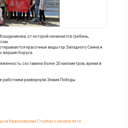
Кошурникова, от которой начинается гребень,
сом.
 открываются красочные виды гор Западного Саяна и
с вершин Боруса.
отяжённость составила более 20 километров, время в
е работники развернули Знамя Победы.
ы на Красноярских Столбах с начала лета