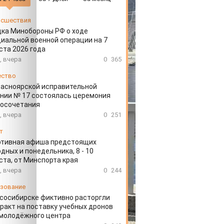
сшествия
ка Минобороны РФ о ходе
иальной военной операции на 7
ста 2026 года
, вчера
0
365
ество
расноярской исправительной
нии № 17 состоялась церемония
косочетания
, вчера
0
251
т
ртивная афиша предстоящих
дных и понедельника, 8 - 10
ста, от Минспорта края
, вчера
0
244
зование
сосибирске фиктивно расторгли
ракт на поставку учебных дронов
 молодёжного центра