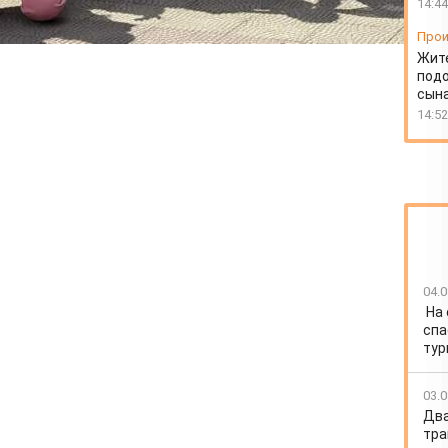
14:44
Прои
Жит
подо
сын
14:52
04.0
На
спа
тур
03.0
Два
тра