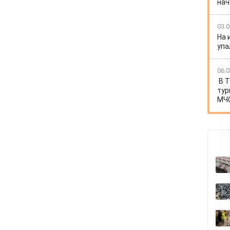
нач
03.0
На 
упа
06.0
В 
тур
МЧС