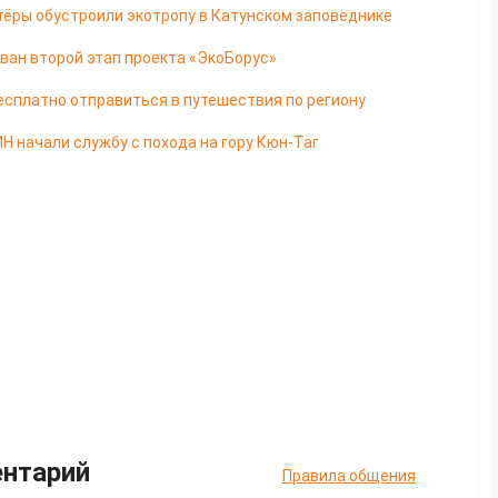
тёры обустроили экотропу в Катунском заповеднике
ван второй этап проекта «ЭкоБорус»
есплатно отправиться в путешествия по региону
 начали службу с похода на гору Кюн-Таг
ентарий
Правила общения