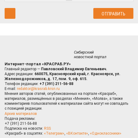
Сибирский
новостной портал
Интернет-портал «КРАСРАБ.РУ»
Главный редактор —
Павловский Владимир Евгеньевич.
Адрес редакции:
660075, Красноярский край, г. Красноярск, ул.
Железнодорожников, д. 17, пом. 9, оф. 615.
Телефон редакции:
+7 (391) 211-56-88
E-mail:
redaktor@krasrab.krsn.ru
Мнения авторов статей, опубликованных на портале «Красраб»,
материалов, размещённых в разделах «Мнения», «Молва», а также
комментариев пользователей к материалам сайта могут не совпадать
с позицией редакции.
Архив материалов
Подача рекламы:
+7 (391) 211-56-88
Подписка на новости:
RSS
«Красраб» в соцсетях:
«Телеграм»
,
«ВКонтакте»
,
«Одноклассники»