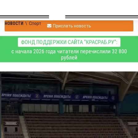
НОВОСТИ
\
Спорт
Прислать новость
ФОНД ПОДДЕРЖКИ САЙТА "КРАСРАБ.РУ":
с начала 2026 года читатели перечислили 32 800
рублей
В товарищеском матче
по хоккею с мячом
победили воспитанники
спортшколы "Енисей"