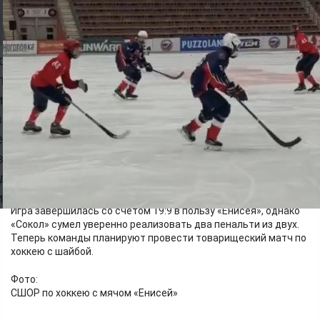
Спорт
10.05.2026 18:50
396
Воспитанники спортшкол олимпийского резерва «Енисей» и
«Сокол» 2009 года рождения провели товарищеский матч по
хоккею с мячом.
Игра завершилась со счётом 19:9 в пользу «Енисея», однако
«Сокол» сумел уверенно реализовать два пенальти из двух.
Теперь команды планируют провести товарищеский матч по
хоккею с шайбой.
Фото:
СШОР по хоккею с мячом «Енисей»