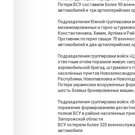
Потери ВСУ составили более 90 воен
автомобилей и три артиллерийских ор
Подразделения Южной группировки во
механизированных и горно-штурмовой
Константиновка, Химик, Артёма и Ра
Противник потерял свыше 70 военно
автомобилей и два артиллерийских о
Подразделения группировки войск «Ц
ответным огнём поразили живую силу
аэромобильной бригад, штурмового п
населённых пунктов Новоалександров
Республики, Новопавловка и Новопод
Потери украинских вооружённых фор
шесть боевых бронированных машин, 
Подразделения группировки войск «В
поражение формированиям десантно-
полков ВСУ в районе населённых пун
Запорожской области.
ВСУ потеряли более 320 военнослуж
автомобиля.