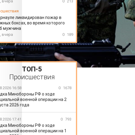
, вчера
0
213
сшествия
арнауле ликвидирован пожар в
жных боксах, во время которого
иб мужчина
, вчера
0
189
ТОП-5
Происшествия
8.2026 16:58
0
1678
дка Минобороны РФ о ходе
циальной военной операции на 2
уста 2026 года
8.2026 17:41
0
793
дка Минобороны РФ о ходе
циальной военной операции на 1