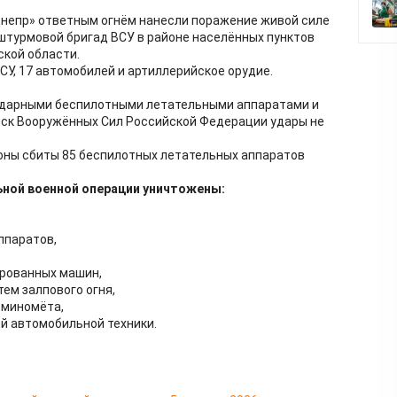
Днепр» ответным огнём нанесли поражение живой силе
-штурмовой бригад ВСУ в районе населённых пунктов
кой области.
У, 17 автомобилей и артиллерийское орудие.
ударными беспилотными летательными аппаратами и
йск Вооружённых Сил Российской Федерации удары не
ны сбиты 85 беспилотных летательных аппаратов
ьной военной операции уничтожены:
ппаратов,
нированных машин,
тем залпового огня,
и миномёта,
ой автомобильной техники.