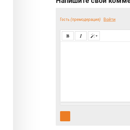
Напишите свой комм
Гость
(премодерация)
Войти