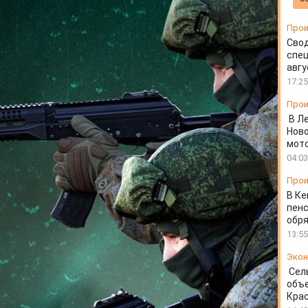
ода
Прои
Свод
спец
авгу
17:25
Прои
В Л
Ново
мот
04:03
Прои
В Ке
пенс
обря
13:55
Экон
Сел
объе
Крас