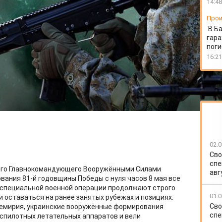
14:48
Прои
В Б
гара
пог
16:21
02.0
Сво
спе
ого Главнокомандующего Вооружёнными Силами
авг
вания 81-й годовщины Победы с нуля часов 8 мая все
е специальной военной операции продолжают строго
01.0
 оставаться на ранее занятых рубежах и позициях.
Сво
емирия, украинские вооружённые формирования
спе
спилотных летательных аппаратов и вели