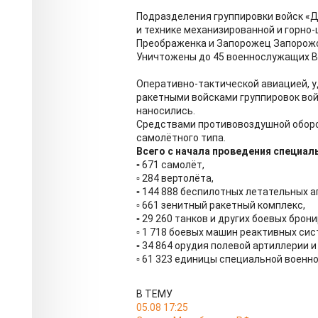
Подразделения группировки войск «
и технике механизированной и горно
Преображенка и Запорожец Запорожс
Уничтожены до 45 военнослужащих ВС
Оперативно-тактической авиацией, 
ракетными войсками группировок во
наносились.
Средствами противовоздушной оборо
самолётного типа.
Всего с начала проведения специал
▫️ 671 самолёт,
▫️ 284 вертолёта,
▫️ 144 888 беспилотных летательных а
▫️ 661 зенитный ракетный комплекс,
▫️ 29 260 танков и других боевых бро
▫️ 1 718 боевых машин реактивных сис
▫️ 34 864 орудия полевой артиллерии 
▫️ 61 323 единицы специальной военн
В ТЕМУ
05.08 17:25