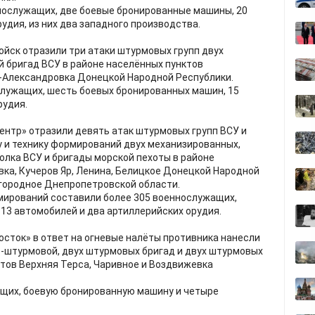
нослужащих, две боевые бронированные машины, 20
удия, из них два западного производства.
йск отразили три атаки штурмовых групп двух
 бригад ВСУ в районе населённых пунктов
й-Александровка Донецкой Народной Республики.
служащих, шесть боевых бронированных машин, 15
рудия.
ентр» отразили девять атак штурмовых групп ВСУ и
 и технику формирований двух механизированных,
олка ВСУ и бригады морской пехоты в районе
ка, Кучеров Яр, Ленина, Белицкое Донецкой Народной
городное Днепропетровской области.
мирований составили более 305 военнослужащих,
13 автомобилей и два артиллерийских орудия.
осток» в ответ на огневые налёты противника нанесли
штурмовой, двух штурмовых бригад и двух штурмовых
ктов Верхняя Терса, Чаривное и Воздвижевка
ащих, боевую бронированную машину и четыре