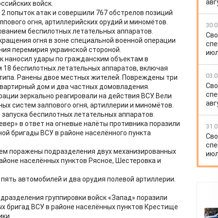
авг
ссийских войск.
12 попыток атак и совершили 767 обстрелов позиций
лпового огня, артиллерийских орудий и миномётов.
30.0
зованием беспилотных летательных аппаратов.
Сво
кращения огня в зоне специальной военной операции
спе
ния перемирия украинской стороной.
июл
ок наносил удары по гражданским объектам в
 18 беспилотных летательных аппаратов, включая
03.0
 типа. Ранены двое местных жителей. Повреждены три
Сво
квартирный дом и два частных домовладения.
спе
ции зеркально реагировали на действия ВСУ. Вели
авг
ых систем залпового огня, артиллерии и миномётов.
 запуска беспилотных летательных аппаратов.
евер» в ответ на огневые налёты противника поразили
31.0
ной бригады ВСУ в районе населённого пункта
Сво
спе
нем поражены подразделения двух механизированных
июл
районе населённых пунктов Рясное, Шестеровка и
 пять автомобилей и два орудия полевой артиллерии.
одразделения группировки войск «Запад» поразили
х бригад ВСУ в районе населённых пунктов Крестище
ики.