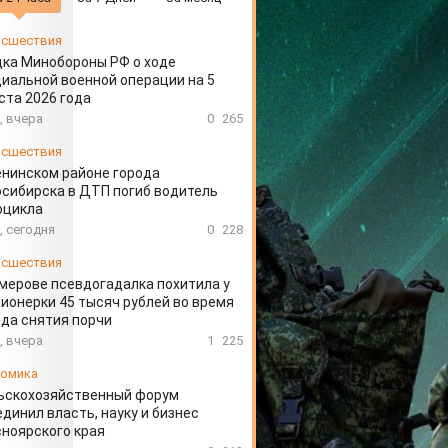
сшествия
ка Минобороны РФ о ходе
иальной военной операции на 5
ста 2026 года
, вчера
0
265
сшествия
енинском районе города
сибирска в ДТП погиб водитель
оцикла
, сегодня
0
228
сшествия
мерове псевдогадалка похитила у
ионерки 45 тысяч рублей во время
да снятия порчи
, вчера
1
225
омика
ьскохозяйственный форум
динил власть, науку и бизнес
ноярского края