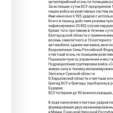
артиллерийский огонь по позициям ро
За истекшие сутки ВСУ предприняли 
наших войск из реактивных систем за
Ими нанесено 6 905 ударов с исполь
Всего в период действия режима пре
зафиксировано 23 802 случая наруше
Кроме того, противник в течение сут
Белгородской области с применением
восемь самолётного и 10 коптерного
автомобиля, здание магазина, много
Вооружённые Силы Российской Федера
ответный огонь по позициям реактивн
Поражали пункты управления и места
Подразделения группировки войск «С
живую силу и технику механизирован
Запселье Сумской области.
В Харьковской области ответным ог
бригад ВСУ и бригады теробороны в 
Бударки.
ВСУ потеряли до 90 военнослужащих,
В ходе нанесения ответных ударов п
формирования двух механизированны
и Маяки Донецкой Народной Республ