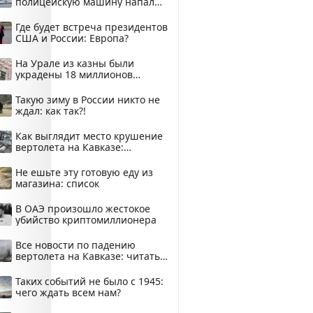
полицейскую машину напали
и подожгли.
Где будет встреча президентов
США и России: Европа?
На Урале из казны были
украдены 18 миллионов
рублей
Такую зиму в России никто не
ждал: как так?!
Как выглядит место крушение
вертолета на Кавказе:
смотреть
Не ешьте эту готовую еду из
магазина: список
В ОАЭ произошло жестокое
убийство криптомиллионера
Все новости по падению
вертолета на Кавказе: читать
здесь
Таких событий не было с 1945:
чего ждать всем нам?