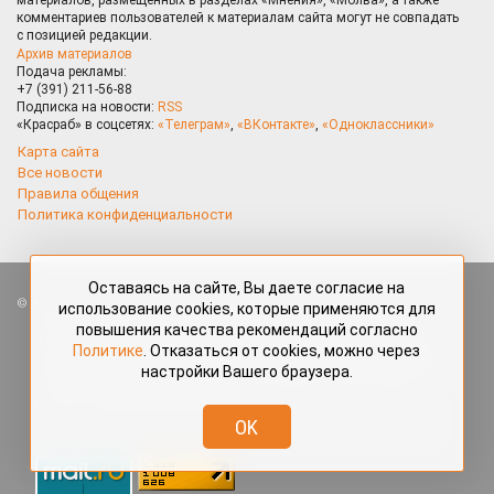
материалов, размещённых в разделах «Мнения», «Молва», а также
комментариев пользователей к материалам сайта могут не совпадать
с позицией редакции.
Архив материалов
Подача рекламы:
+7 (391) 211-56-88
Подписка на новости:
RSS
«Красраб» в соцсетях:
«Телеграм»
,
«ВКонтакте»
,
«Одноклассники»
Карта сайта
Все новости
Правила общения
Политика конфиденциальности
Оставаясь на сайте, Вы даете согласие на
Все права защищены. Любые материалы, размещённые на портале
использование cookies, которые применяются для
«Красраб.ру» сотрудниками редакции, нештатными авторами
повышения качества рекомендаций согласно
и читателями, являются объектами авторского права. Полное или
Политике
. Отказаться от cookies, можно через
частичное использование материалов, размещённых на портале
«Красраб.ру», допускается только с письменного согласия редакции
настройки Вашего браузера.
с указанием ссылки на источник. Все вопросы можно задать
по адресу
redaktor@krasrab.krsn.ru
.
OK