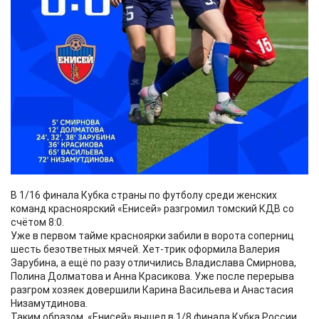
В 1/16 финала Кубка страны по футболу среди женских
команд красноярский «Енисей» разгромил томский КДВ со
счётом 8:0.
Уже в первом тайме красноярки забили в ворота соперниц
шесть безответных мячей. Хет-трик оформила Валерия
Зарубина, а ещё по разу отличились Владислава Смирнова,
Полина Долматова и Анна Красикова. Уже после перерыва
разгром хозяек довершили Карина Васильева и Анастасия
Низамутдинова.
Таким образом, «Енисей» вышел в 1/8 финала Кубка России,