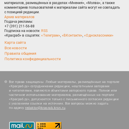
материалов, размещённых в разделах «Мнения», «Молва», а также
комментариев пользователей к материалам сайта могут не совпадать
с позицией редакции.
Архив материалов
Подача рекламы:
+7 (391) 211-56-88
Подписка на новости:
RSS
«Красраб» в соцсетях:
«Телеграм»
,
«ВКонтакте»
,
«Одноклассники»
Карта сайта
Все новости
Правила общения
Политика конфиденциальности
Все права защищены. Любые материалы, размещённые на портале
«Красраб.ру» сотрудниками редакции, нештатными авторами
и читателями, являются объектами авторского права. Полное или
частичное использование материалов, размещённых на портале
«Красраб.ру», допускается только с письменного согласия редакции
с указанием ссылки на источник. Все вопросы можно задать
по адресу
redaktor@krasrab.krsn.ru
.