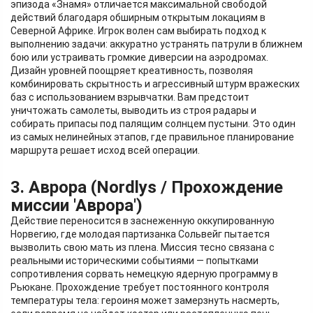
эпизода «Знамя» отличается максимальной свободой
действий благодаря обширным открытым локациям в
Северной Африке. Игрок волен сам выбирать подход к
выполнению задачи: аккуратно устранять патрули в ближнем
бою или устраивать громкие диверсии на аэродромах.
Дизайн уровней поощряет креативность, позволяя
комбинировать скрытность и агрессивный штурм вражеских
баз с использованием взрывчатки. Вам предстоит
уничтожать самолеты, выводить из строя радары и
собирать припасы под палящим солнцем пустыни. Это один
из самых нелинейных этапов, где правильное планирование
маршрута решает исход всей операции.
3. Аврора (Nordlys / Прохождение
миссии 'Аврора')
Действие переносится в заснеженную оккупированную
Норвегию, где молодая партизанка Сольвейг пытается
вызволить свою мать из плена. Миссия тесно связана с
реальными историческими событиями — попытками
сопротивления сорвать немецкую ядерную программу в
Рьюкане. Прохождение требует постоянного контроля
температуры тела: героиня может замерзнуть насмерть,