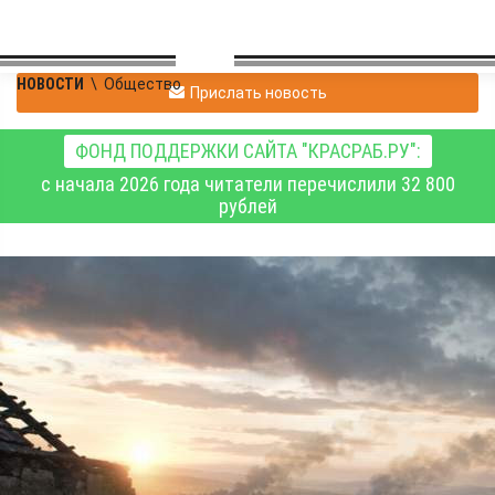
НОВОСТИ
\
Общество
Прислать новость
ФОНД ПОДДЕРЖКИ САЙТА "КРАСРАБ.РУ":
с начала 2026 года читатели перечислили 32 800
рублей
Battlefield 5: все миссии
сюжетной кампании
Общество
16.06.2026 16:29
801