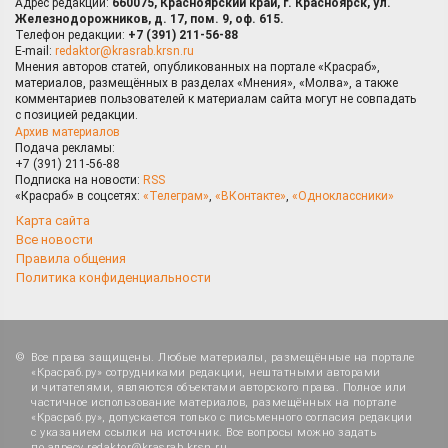
Адрес редакции:
660075, Красноярский край, г. Красноярск, ул.
Железнодорожников, д. 17, пом. 9, оф. 615.
Телефон редакции:
+7 (391) 211-56-88
E-mail:
redaktor@krasrab.krsn.ru
Мнения авторов статей, опубликованных на портале «Красраб»,
материалов, размещённых в разделах «Мнения», «Молва», а также
комментариев пользователей к материалам сайта могут не совпадать
с позицией редакции.
Архив материалов
Подача рекламы:
+7 (391) 211-56-88
Подписка на новости:
RSS
«Красраб» в соцсетях:
«Телеграм»
,
«ВКонтакте»
,
«Одноклассники»
Карта сайта
Все новости
Правила общения
Политика конфиденциальности
Все права защищены. Любые материалы, размещённые на портале
«Красраб.ру» сотрудниками редакции, нештатными авторами
и читателями, являются объектами авторского права. Полное или
частичное использование материалов, размещённых на портале
«Красраб.ру», допускается только с письменного согласия редакции
с указанием ссылки на источник. Все вопросы можно задать
по адресу
redaktor@krasrab.krsn.ru
.