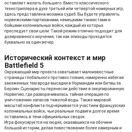
оставляет желать большего. Вместо классического
технотриллера в духе третьей или четвертой номерных игр,
здесь представлена мозаика судеб. Вы будете управлять
норвежскими партизанами, немецкими танкистами и
бойцами колониальных войск, каждый из которых
преследует свои цели. Такой режим отлично подходит для
дозированного изучения, так как эпизоды проходятся
буквально за один вечер.
Исторический контекст и мир
Battlefield 5
Окружающий мир проекта охватывает малоизвестные
страницы глобального противостояния, намеренно избегая
заезженных тем вроде высадки в Нормандии или битвы за
Берлин. Сценаристы перенесли действие в оккупированную
Норвегию, где разворачивалась тайная операция по
уничтожению запасов тяжелой воды. Также мировой
масштаб конфликта подчеркивается участием французских
колониальных войск, чьи реальные подвиги долгое время
оставались в тени официальных сводок.
Игра фокусируется на людях, оказавшихся на обочине
большой истории, делая повествование более камерным и