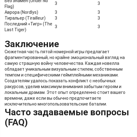
Без знамён (Under No
3
3
Flag)
Аврора (Nordlys)
3
3
Тиральер (Tirailleur)
3
3
Последний «Тигр» (The
3
3
Last Tiger)
Заключение
Сюжетная часть пятой номерной игры предлагает
фрагментированный, но крайне эмоциональный взгляд на
самую страшную войну человечества. Каждая новелла
обладает уникальным визуальным стилем, собственным
темпом и специфическими геймплейными механиками.
Создателям удалось показать конфликт с необычных
ракурсов, уделив максимум внимания забытым героям и
локальным драмам. Этот опыт определенно стоит вашего
времени, даже если вы обычно предпочитаете
исключительно многопользовательские баталии.
Часто задаваемые вопросы
(FAQ)