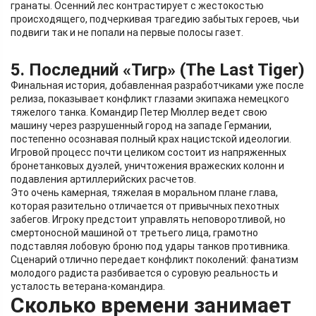
гранаты. Осенний лес контрастирует с жестокостью
происходящего, подчеркивая трагедию забытых героев, чьи
подвиги так и не попали на первые полосы газет.
5. Последний «Тигр» (The Last Tiger)
Финальная история, добавленная разработчиками уже после
релиза, показывает конфликт глазами экипажа немецкого
тяжелого танка. Командир Петер Мюллер ведет свою
машину через разрушенный город на западе Германии,
постепенно осознавая полный крах нацистской идеологии.
Игровой процесс почти целиком состоит из напряженных
бронетанковых дуэлей, уничтожения вражеских колонн и
подавления артиллерийских расчетов.
Это очень камерная, тяжелая в моральном плане глава,
которая разительно отличается от привычных пехотных
забегов. Игроку предстоит управлять неповоротливой, но
смертоносной машиной от третьего лица, грамотно
подставляя лобовую броню под удары танков противника.
Сценарий отлично передает конфликт поколений: фанатизм
молодого радиста разбивается о суровую реальность и
усталость ветерана-командира.
Сколько времени занимает