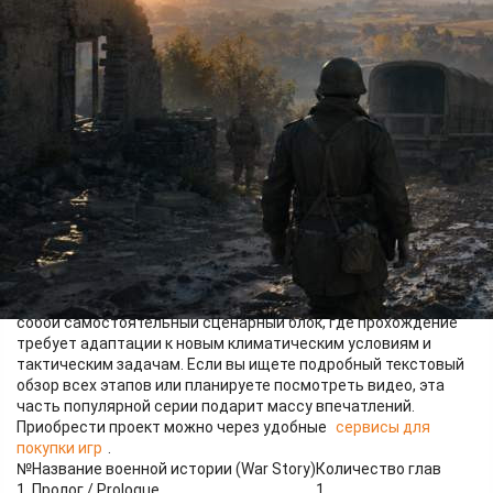
Сюжетная кампания знаменитого шутера предлагает
совершенно уникальный взгляд на события середины
двадцатого века, разбивая глобальный конфликт на
локальные эпизоды. Полный перечень этих рассказов
демонстрирует отказ от классической линейной структуры в
пользу формата антологии. Каждая глава представляет
собой самостоятельный сценарный блок, где прохождение
требует адаптации к новым климатическим условиям и
тактическим задачам. Если вы ищете подробный текстовый
обзор всех этапов или планируете посмотреть видео, эта
часть популярной серии подарит массу впечатлений.
Приобрести проект можно через удобные
сервисы для
покупки игр
.
№
Название военной истории (War Story)
Количество глав
1
Пролог / Prologue
1