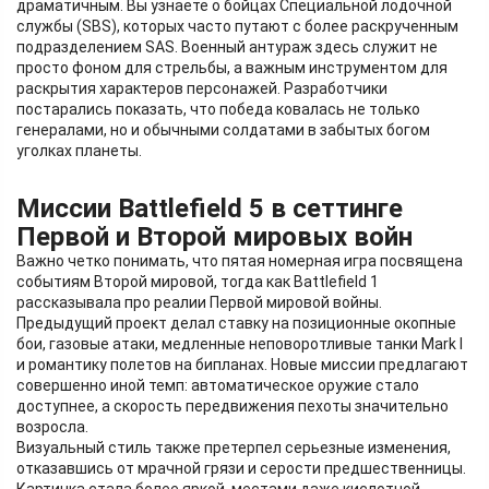
драматичным. Вы узнаете о бойцах Специальной лодочной
службы (SBS), которых часто путают с более раскрученным
подразделением SAS. Военный антураж здесь служит не
просто фоном для стрельбы, а важным инструментом для
раскрытия характеров персонажей. Разработчики
постарались показать, что победа ковалась не только
генералами, но и обычными солдатами в забытых богом
уголках планеты.
Миссии Battlefield 5 в сеттинге
Первой и Второй мировых войн
Важно четко понимать, что пятая номерная игра посвящена
событиям Второй мировой, тогда как Battlefield 1
рассказывала про реалии Первой мировой войны.
Предыдущий проект делал ставку на позиционные окопные
бои, газовые атаки, медленные неповоротливые танки Mark I
и романтику полетов на бипланах. Новые миссии предлагают
совершенно иной темп: автоматическое оружие стало
доступнее, а скорость передвижения пехоты значительно
возросла.
Визуальный стиль также претерпел серьезные изменения,
отказавшись от мрачной грязи и серости предшественницы.