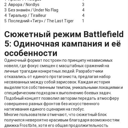
2
Аврора / Nordlys
3
3
Без знамён / Under No Flag
4
4
Тиральер / Tirailleur
4
5
Последний «Тигр» / The Last Tiger
1
Сюжетный режим Battlefield
5: Одиночная кампания и её
особенности
Одиночный формат построен по принципу независимых
новелл, где фокус смещен с масштабных сражений на
личные трагедии конкретных людей. Разработчики
отказались от единого протагониста, предлагая набор
несвязанных между собой зарисовок. Каждая история
выделяется собственным темпом, уникальными локациями и
специфическим подходом к выполнению боевых задач.
Подобный концепт позволил авторам передать атмосферу
совершенно разных фронтов без искусственного
натягивания единого сценария на глобус.
Многие пользователи отмечают, что сюжетный блок
получился невероятно красивым благодаря возможностям
движка Frostbite, хотя его общая продолжительность