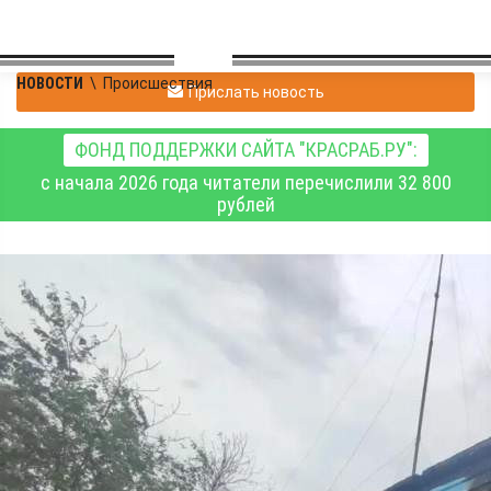
НОВОСТИ
\
Происшествия
Прислать новость
ФОНД ПОДДЕРЖКИ САЙТА "КРАСРАБ.РУ":
с начала 2026 года читатели перечислили 32 800
рублей
Пьяный житель
Назаровского округа
хотел сжечь вместе с
домом четверых своих
детей