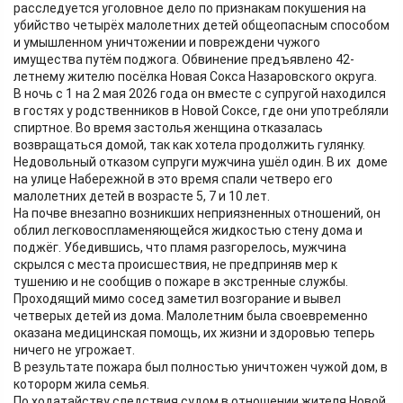
расследуется уголовное дело по признакам покушения на
убийство четырёх малолетних детей общеопасным способом
и умышленном уничтожении и повреждени чужого
имущества путём поджога. Обвинение предъявлено 42-
летнему жителю посёлка Новая Сокса Назаровского округа.
В ночь с 1 на 2 мая 2026 года он вместе с супругой находился
в гостях у родственников в Новой Соксе, где они употребляли
спиртное. Во время застолья женщина отказалась
возвращаться домой, так как хотела продолжить гулянку.
Недовольный отказом супруги мужчина ушёл один. В их доме
на улице Набережной в это время спали четверо его
малолетних детей в возрасте 5, 7 и 10 лет.
На почве внезапно возникших неприязненных отношений, он
облил легковоспламеняющейся жидкостью стену дома и
поджёг. Убедившись, что пламя разгорелось, мужчина
скрылся с места происшествия, не предприняв мер к
тушению и не сообщив о пожаре в экстренные службы.
Проходящий мимо сосед заметил возгорание и вывел
четверых детей из дома. Малолетним была своевременно
оказана медицинская помощь, их жизни и здоровью теперь
ничего не угрожает.
В результате пожара был полностью уничтожен чужой дом, в
которорм жила семья.
По ходатайству следствия судом в отношении жителя Новой