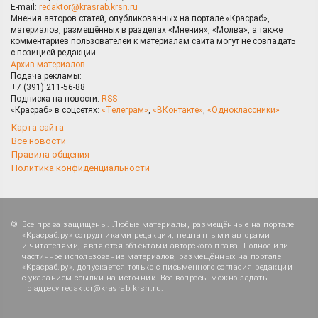
E-mail:
redaktor@krasrab.krsn.ru
Мнения авторов статей, опубликованных на портале «Красраб»,
материалов, размещённых в разделах «Мнения», «Молва», а также
комментариев пользователей к материалам сайта могут не совпадать
с позицией редакции.
Архив материалов
Подача рекламы:
+7 (391) 211-56-88
Подписка на новости:
RSS
«Красраб» в соцсетях:
«Телеграм»
,
«ВКонтакте»
,
«Одноклассники»
Карта сайта
Все новости
Правила общения
Политика конфиденциальности
Все права защищены. Любые материалы, размещённые на портале
«Красраб.ру» сотрудниками редакции, нештатными авторами
и читателями, являются объектами авторского права. Полное или
частичное использование материалов, размещённых на портале
«Красраб.ру», допускается только с письменного согласия редакции
с указанием ссылки на источник. Все вопросы можно задать
по адресу
redaktor@krasrab.krsn.ru
.