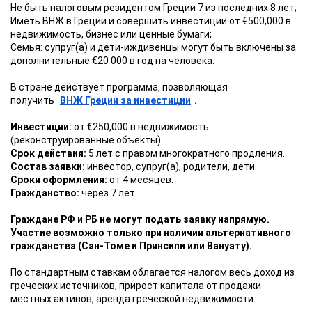
Не быть налоговым резидентом Греции 7 из последних 8 лет;
Иметь ВНЖ в Греции и совершить инвестиции от €500,000 в
недвижимость, бизнес или ценные бумаги;
Семья: супруг(а) и дети-иждивенцы могут быть включены за
дополнительные €20 000 в год на человека.
В стране действует программа, позволяющая
получить
ВНЖ Греции за инвестиции
.
Инвестиции:
от €250,000 в недвижимость
(реконструированные объекты).
Срок действия:
5 лет с правом многократного продления.
Состав заявки:
инвестор, супруг(а), родители, дети.
Сроки оформления:
от 4 месяцев.
Гражданство:
через 7 лет.
Граждане РФ и РБ не могут подать заявку напрямую.
Участие возможно только при наличии альтернативного
гражданства (Сан-Томе и Принсипи или Вануату).
По стандартным ставкам облагается налогом весь доход из
греческих источников, прирост капитала от продажи
местных активов, аренда греческой недвижимости.