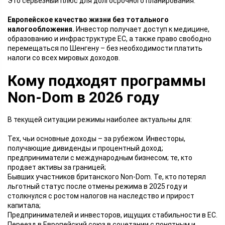
Это серьезный плюс для долгосрочного планирования.
Европейское качество жизни без тотального
налогообложения.
Инвестор получает доступ к медицине,
образованию и инфраструктуре ЕС, а также право свободно
перемещаться по Шенгену – без необходимости платить
налоги со всех мировых доходов.
Кому подходят программы
Non-Dom в 2026 году
В текущей ситуации режимы наиболее актуальны для:
Тех, чьи основные доходы – за рубежом. Инвесторы,
получающие дивиденды и процентный доход;
предприниматели с международным бизнесом; те, кто
продает активы за границей;
Бывших участников британского Non-Dom. Те, кто потерял
льготный статус после отмены режима в 2025 году и
столкнулся с ростом налогов на наследство и прирост
капитала;
Предпринимателей и инвесторов, ищущих стабильности в ЕС.
Переезд в Европейский союз в сочетании с понятным и