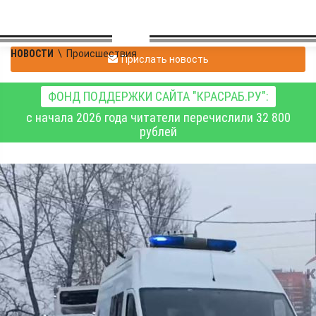
НОВОСТИ
\
Происшествия
Прислать новость
ФОНД ПОДДЕРЖКИ САЙТА "КРАСРАБ.РУ":
с начала 2026 года читатели перечислили 32 800
рублей
В Красноярске таксист
стал виновником ДТП, в
котором пострадал он
сам и его пассажирка