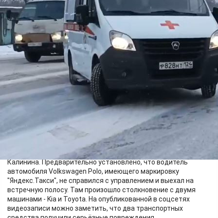
Происшествия
16.02.2022 11:48
2347
1
Сегодня утром в Красноярске на улице Калинина таксист
стал виновником аварии с участием 3 машин. В результате
ДТП пострадали 2 человека.
Всё произошло около 8:00 возле дома №54 на улице
Калинина. Предварительно установлено, что водитель
автомобиля Volkswagen Polo, имеющего маркировку
"Яндекс.Такси", не справился с управлением и выехал на
встречную полосу. Там произошло столкновение с двумя
машинами - Kia и Toyota. На опубликованной в соцсетях
видеозаписи можно заметить, что два транспортных
средства получили серьёзные повреждения.