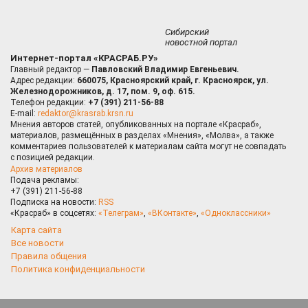
Сибирский
новостной портал
Интернет-портал «КРАСРАБ.РУ»
Главный редактор —
Павловский Владимир Евгеньевич.
Адрес редакции:
660075, Красноярский край, г. Красноярск, ул.
Железнодорожников, д. 17, пом. 9, оф. 615.
Телефон редакции:
+7 (391) 211-56-88
E-mail:
redaktor@krasrab.krsn.ru
Мнения авторов статей, опубликованных на портале «Красраб»,
материалов, размещённых в разделах «Мнения», «Молва», а также
комментариев пользователей к материалам сайта могут не совпадать
с позицией редакции.
Архив материалов
Подача рекламы:
+7 (391) 211-56-88
Подписка на новости:
RSS
«Красраб» в соцсетях:
«Телеграм»
,
«ВКонтакте»
,
«Одноклассники»
Карта сайта
Все новости
Правила общения
Политика конфиденциальности