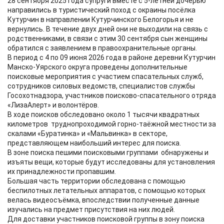
28 сентября 2025 года супруги вместе с 5-летней дочерью
направились в туристический поход с окраины посёлка
Кутурчин в направлении Кутурчинского Белогорья и не
вернулись. В течение двух дней они не выходили на связь с
родственниками, в связи с этим 30 сентября сын женщины
обратился с заявлением в правоохранительные органы.
В период с 4 по 09 июня 2026 года в районе деревни Кутурчин
Манско-Уярского округа проведены дополнительные
поисковые мероприятия с участием спасательных служб,
сотрудников силовых ведомств, специалистов службы
Госохотнадзора, участников поисково-спасательного отряда
«ЛизаАлерт» и волонтёров.
В ходе поисков обследовано около 1 тысячи квадратных
километров труднопроходимой горно-таёжной местности за
скалами «Буратинка» и «Мальвинка» в секторе,
представляющем наибольший интерес для поиска.
В зоне поиска пешими поисковыми группами обнаружены и
изъяты вещи, которые будут исследованы для установления
их принадлежности пропавшим.
Большая часть территории обследована с помощью
беспилотных летательных аппаратов, с помощью которых
велась видеосъёмка, впоследствии полученные данные
изучались на предмет присутствия на них людей.
Для доставки участников поисковой группы в зону поиска