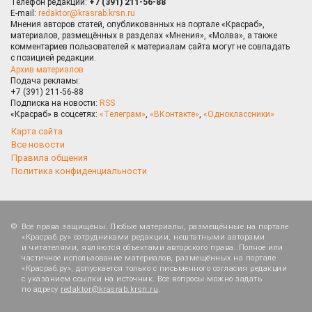
Телефон редакции:
+7 (391) 211-56-88
E-mail:
redaktor@krasrab.krsn.ru
Мнения авторов статей, опубликованных на портале «Красраб»,
материалов, размещённых в разделах «Мнения», «Молва», а также
комментариев пользователей к материалам сайта могут не совпадать
с позицией редакции.
Архив материалов
Подача рекламы:
+7 (391) 211-56-88
Подписка на новости:
RSS
«Красраб» в соцсетях:
«Телеграм»
,
«ВКонтакте»
,
«Одноклассники»
Карта сайта
Все новости
Правила общения
Политика конфиденциальности
Все права защищены. Любые материалы, размещённые на портале
«Красраб.ру» сотрудниками редакции, нештатными авторами
и читателями, являются объектами авторского права. Полное или
частичное использование материалов, размещённых на портале
«Красраб.ру», допускается только с письменного согласия редакции
с указанием ссылки на источник. Все вопросы можно задать
по адресу
redaktor@krasrab.krsn.ru
.