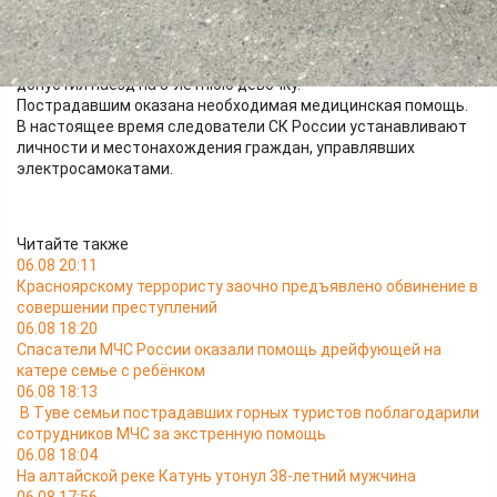
мальчика. В результате происшествия ребёнок получил
ушибы.
Кроме того, вечером 8 июня на проезде Северном города
Абакана неустановленный водитель электросамоката
допустил наезд на 3-летнюю девочку.
Пострадавшим оказана необходимая медицинская помощь.
В настоящее время следователи СК России устанавливают
личности и местонахождения граждан, управлявших
электросамокатами.
Читайте также
06.08 20:11
Красноярскому террористу заочно предъявлено обвинение в
совершении преступлений
06.08 18:20
Спасатели МЧС России оказали помощь дрейфующей на
катере семье с ребёнком
06.08 18:13
В Туве семьи пострадавших горных туристов поблагодарили
сотрудников МЧС за экстренную помощь
06.08 18:04
На алтайской реке Катунь утонул 38-летний мужчина