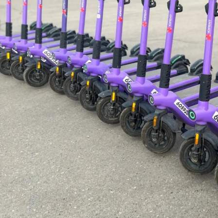
Происшествия
10.06.2026 17:30
300
Фото:
ГСУ СК России по Красноярскому краю и Республике Хакасия
Следственным отделом по городу Абакану ГСУ СК России по
Красноярскому краю и Республике Хакасия возбуждены два
уголовных дела по признакам нарушения правил,
обеспечивающих безопасную работу транспорта.
Вечером 7 июня на площади вблизи спорткомплекса имени Н.
Г. Булакина города Абакана девушка, управлявшая
электросамокатом, совершила наезд на 10-летнего