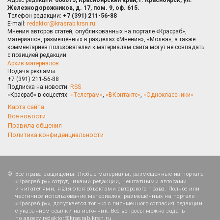
Железнодорожников, д. 17, пом. 9, оф. 615.
Телефон редакции:
+7 (391) 211-56-88
E-mail:
redaktor@krasrab.krsn.ru
Мнения авторов статей, опубликованных на портале «Красраб»,
материалов, размещённых в разделах «Мнения», «Молва», а также
комментариев пользователей к материалам сайта могут не совпадать
с позицией редакции.
Архив материалов
Подача рекламы:
+7 (391) 211-56-88
Подписка на новости:
RSS
«Красраб» в соцсетях:
«Телеграм»
,
«ВКонтакте»
,
«Одноклассники»
Карта сайта
Все новости
Правила общения
Политика конфиденциальности
Все права защищены. Любые материалы, размещённые на портале
«Красраб.ру» сотрудниками редакции, нештатными авторами
и читателями, являются объектами авторского права. Полное или
частичное использование материалов, размещённых на портале
«Красраб.ру», допускается только с письменного согласия редакции
с указанием ссылки на источник. Все вопросы можно задать
по адресу
redaktor@krasrab.krsn.ru
.