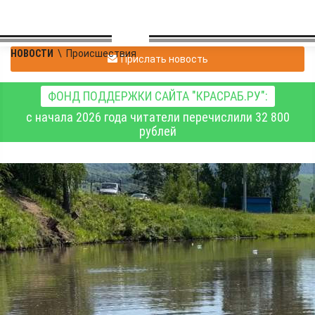
НОВОСТИ
\
Происшествия
Прислать новость
ФОНД ПОДДЕРЖКИ САЙТА "КРАСРАБ.РУ":
с начала 2026 года читатели перечислили 32 800
рублей
В Алтайском крае
утонул подросток,
пытавшийся вместе с
друзьями переплыть
пруд