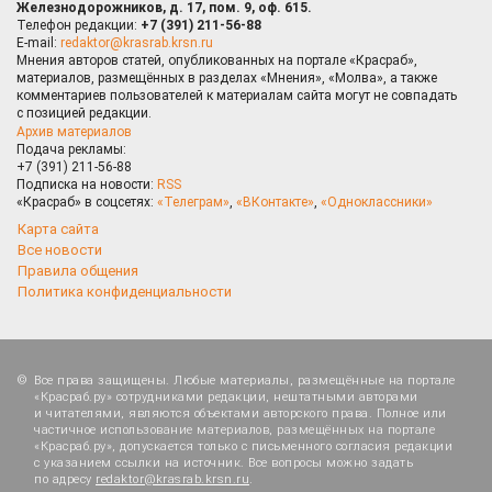
Железнодорожников, д. 17, пом. 9, оф. 615.
Телефон редакции:
+7 (391) 211-56-88
E-mail:
redaktor@krasrab.krsn.ru
Мнения авторов статей, опубликованных на портале «Красраб»,
материалов, размещённых в разделах «Мнения», «Молва», а также
комментариев пользователей к материалам сайта могут не совпадать
с позицией редакции.
Архив материалов
Подача рекламы:
+7 (391) 211-56-88
Подписка на новости:
RSS
«Красраб» в соцсетях:
«Телеграм»
,
«ВКонтакте»
,
«Одноклассники»
Карта сайта
Все новости
Правила общения
Политика конфиденциальности
Все права защищены. Любые материалы, размещённые на портале
«Красраб.ру» сотрудниками редакции, нештатными авторами
и читателями, являются объектами авторского права. Полное или
частичное использование материалов, размещённых на портале
«Красраб.ру», допускается только с письменного согласия редакции
с указанием ссылки на источник. Все вопросы можно задать
по адресу
redaktor@krasrab.krsn.ru
.