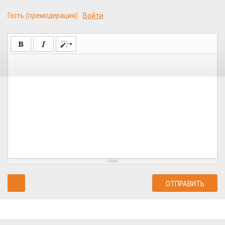
Гость
(премодерация)
Войти