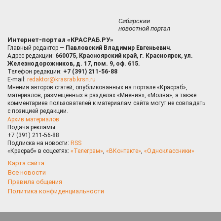
Сибирский
новостной портал
Интернет-портал «КРАСРАБ.РУ»
Главный редактор —
Павловский Владимир Евгеньевич.
Адрес редакции:
660075, Красноярский край, г. Красноярск, ул.
Железнодорожников, д. 17, пом. 9, оф. 615.
Телефон редакции:
+7 (391) 211-56-88
E-mail:
redaktor@krasrab.krsn.ru
Мнения авторов статей, опубликованных на портале «Красраб»,
материалов, размещённых в разделах «Мнения», «Молва», а также
комментариев пользователей к материалам сайта могут не совпадать
с позицией редакции.
Архив материалов
Подача рекламы:
+7 (391) 211-56-88
Подписка на новости:
RSS
«Красраб» в соцсетях:
«Телеграм»
,
«ВКонтакте»
,
«Одноклассники»
Карта сайта
Все новости
Правила общения
Политика конфиденциальности