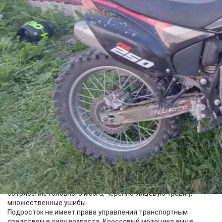
Происшествия
14.06.2026 15:31
316
Дорожно-транспортное происшествие с участием двух
несовершеннолетних произошло на территории садового
общества вблизи посёлка Ясногорский. 15-летний подросток,
управляя спортивным мотоциклом, на перекрёстке
равнозначных дорог совершил столкновение с велосипедом
под управлением 11-летней девочки.
В результате аварии несовершеннолетняя была
госпитализирована. Медики диагностировали у неё
сотрясение головного мозга, черепно-лицевую травму,
множественные ушибы.
Подросток не имеет права управления транспортным
средством в силу возраста. Кроссовый мотоцикл ему в