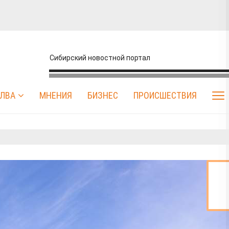
Сибирский новостной портал
ЛВА
МНЕНИЯ
БИЗНЕС
ПРОИСШЕСТВИЯ
Афиша
Бизнес
Власть
Город
Дача
ЖКХ
З
ершили первый
в-балобанов из
даптационного