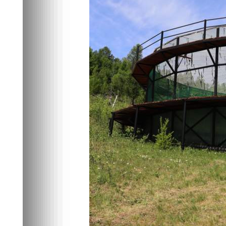
облёточника
Природа
14.06.2026 13:30
329