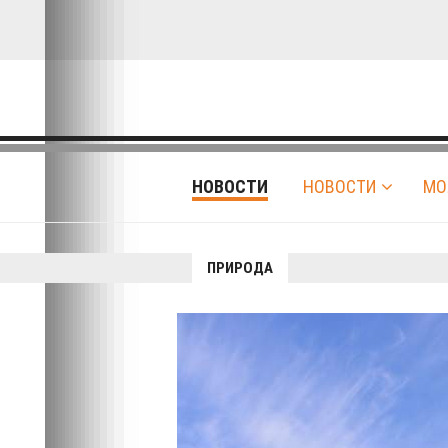
НОВОСТИ
НОВОСТИ
МО
ПРИРОДА
Авто-вело-мото
В Хакасии зав
выпуск соколо
крупнейшего а