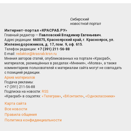
Сибирский
новостной портал
Интернет-портал «КРАСРАБ.РУ»
Главный редактор —
Павловский Владимир Евгеньевич.
Адрес редакции:
660075, Красноярский край, г. Красноярск, ул.
Железнодорожников, д. 17, пом. 9, оф. 615.
Телефон редакции:
+7 (391) 211-56-88
E-mail:
redaktor@krasrab.krsn.ru
Мнения авторов статей, опубликованных на портале «Красраб»,
материалов, размещённых в разделах «Мнения», «Молва», а также
комментариев пользователей к материалам сайта могут не совпадать
с позицией редакции.
Архив материалов
Подача рекламы:
+7 (391) 211-56-88
Подписка на новости:
RSS
«Красраб» в соцсетях:
«Телеграм»
,
«ВКонтакте»
,
«Одноклассники»
Карта сайта
Все новости
Правила общения
Политика конфиденциальности