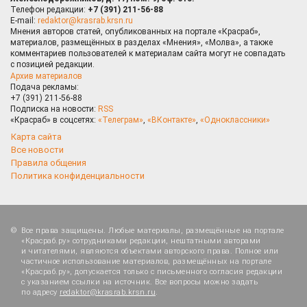
Телефон редакции:
+7 (391) 211-56-88
E-mail:
redaktor@krasrab.krsn.ru
Мнения авторов статей, опубликованных на портале «Красраб»,
материалов, размещённых в разделах «Мнения», «Молва», а также
комментариев пользователей к материалам сайта могут не совпадать
с позицией редакции.
Архив материалов
Подача рекламы:
+7 (391) 211-56-88
Подписка на новости:
RSS
«Красраб» в соцсетях:
«Телеграм»
,
«ВКонтакте»
,
«Одноклассники»
Карта сайта
Все новости
Правила общения
Политика конфиденциальности
Все права защищены. Любые материалы, размещённые на портале
«Красраб.ру» сотрудниками редакции, нештатными авторами
и читателями, являются объектами авторского права. Полное или
частичное использование материалов, размещённых на портале
«Красраб.ру», допускается только с письменного согласия редакции
с указанием ссылки на источник. Все вопросы можно задать
по адресу
redaktor@krasrab.krsn.ru
.