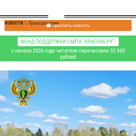
НОВОСТИ
\
Происшествия
Прислать новость
ФОНД ПОДДЕРЖКИ САЙТА "КРАСРАБ.РУ":
с начала 2026 года читатели перечислили 32 800
рублей
В Новосибирской
области судоводитель
оштрафован за
перевозку пассажиров
на моторной лодке без
лицензии