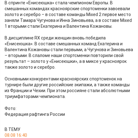
В спринте «Енисеюшка» стала чемпионом Европы. В
смешанных командах красноярские спортсменки завоевали
золото и серебро – в составе команды Mixed 2 первое место
заняли Тамара Чугунова и Инна Зиновьева, а в составе Mixed
1 вторыми стали Екатерина и Валентина Кожановы.
В дисциплине RX среди женщин вновь победила
«Енисеюшка». В составе смешанных команд Екатерина и
Валентина Кожановы стали первыми, а Чугунова и Зиновьева
– вторыми. В слаломе наши спортсменки повторили свой
результат – золото у «Енисеюшки», а в миксе у красноярок
также золото и серебро.
Основными конкурентами красноярских спортсменок на
турнире были другие российские экипажи, а также команды
из Франции и Чехии. При этом россияне стали абсолютными
триумфаторами чемпионата.
Фото:
Федерация рафтинга России
В ТЕМУ
08.08 16:40