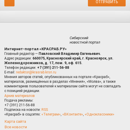
Сибирский
новостной портал
Интернет-портал «КРАСРАБ.РУ»
Главный редактор —
Павловский Владимир Евгеньевич.
Адрес редакции:
660075, Красноярский край, г. Красноярск, ул.
Железнодорожников, д. 17, пом. 9, оф. 615.
Телефон редакции:
+7 (391) 211-56-88
E-mail:
redaktor@krasrab.krsn.ru
Мнения авторов статей, опубликованных на портале «Красраб»,
материалов, размещённых в разделах «Мнения», «Молва», а также
комментариев пользователей к материалам сайта могут не совпадать
с позицией редакции.
Архив материалов
Подача рекламы:
+7 (391) 211-56-88
Подписка на новости:
RSS
«Красраб» в соцсетях:
«Телеграм»
,
«ВКонтакте»
,
«Одноклассники»
Карта сайта
Все новости