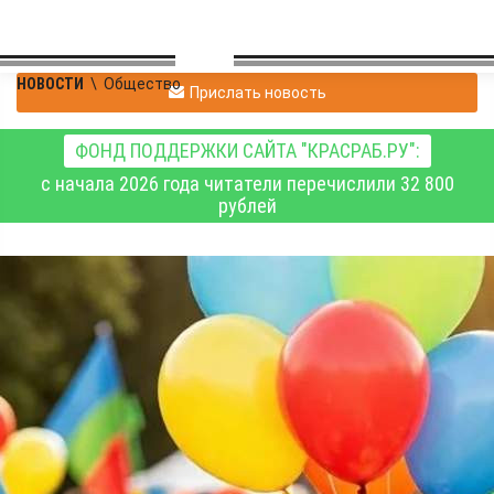
НОВОСТИ
\
Общество
Прислать новость
ФОНД ПОДДЕРЖКИ САЙТА "КРАСРАБ.РУ":
с начала 2026 года читатели перечислили 32 800
рублей
Красноярскстат
подготовил
информацию об
образовании детей в
регионах Енисейской
Сибири