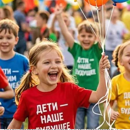
Общество
01.06.2026 10:48
405
Изоббражение создано нейросетью
Красноярский край
Численность воспитанников дошкольных организаций на
конец 2025 года составила 127,4 тысячи человек, из них 22,7
тысячи детей младше 3-х лет. В организациях общего
образования на начало 2025/26 учебного года обучались
367,5 тысячи человек.