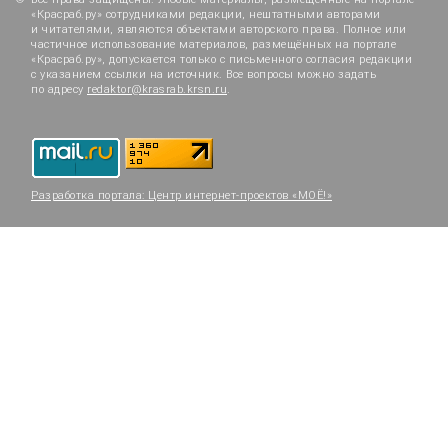
«Красраб.ру» сотрудниками редакции, нештатными авторами
и читателями, являются объектами авторского права. Полное или
частичное использование материалов, размещённых на портале
«Красраб.ру», допускается только с письменного согласия редакции
с указанием ссылки на источник. Все вопросы можно задать
по адресу
redaktor@krasrab.krsn.ru
.
Разработка портала:
Центр интернет-проектов «МОЁ!»