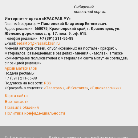
Сибирский
новостной портал
Интернет-портал «КРАСРАБ.РУ»
Главный редактор —
Павловский Владимир Евгеньевич.
Адрес редакции:
660075, Красноярский край, г. Красноярск, ул.
Железнодорожников, д. 17, пом. 9, оф. 615.
Телефон редакции:
+7 (391) 211-56-88
E-mail:
redaktor@krasrab.krsn.ru
Мнения авторов статей, опубликованных на портале «Красраб»,
материалов, размещённых в разделах «Мнения», «Молва», а также
комментариев пользователей к материалам сайта могут не совпадать
с позицией редакции.
Архив материалов
Подача рекламы:
+7 (391) 211-56-88
Подписка на новости:
RSS
«Красраб» в соцсетях:
«Телеграм»
,
«ВКонтакте»
,
«Одноклассники»
Карта сайта
Все новости
Правила общения
Политика конфиденциальности
Все права защищены. Любые материалы, размещённые на портале