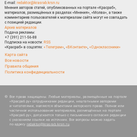
E-mail:
redaktor@krasrab.krsn.ru
Мнения авторов статей, опубликованных на портале «Красраб»,
материалов, размещённых в разделах «Мнения», «Молва», а также
комментариев пользователей к материалам сайта могут не совпадать
с позицией редакции.
Архив материалов
Подача рекламы:
+7 (391) 211-56-88
Подписка на новости:
RSS
«Красраб» в соцсетях:
«Телеграм»
,
«ВКонтакте»
,
«Одноклассники»
Карта сайта
Все новости
Правила общения
Политика конфиденциальности
Все права защищены. Любые материалы, размещённые на портале
«Красраб.ру» сотрудниками редакции, нештатными авторами
и читателями, являются объектами авторского права. Полное или
частичное использование материалов, размещённых на портале
«Красраб.ру», допускается только с письменного согласия редакции
с указанием ссылки на источник. Все вопросы можно задать
по адресу
redaktor@krasrab.krsn.ru
.