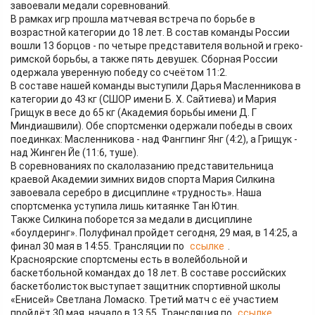
завоевали медали соревнований.
В рамках игр прошла матчевая встреча по борьбе в
возрастной категории до 18 лет. В состав команды России
вошли 13 борцов - по четыре представителя вольной и греко-
римской борьбы, а также пять девушек. Сборная России
одержала уверенную победу со счеётом 11:2.
В составе нашей команды выступили Дарья Масленникова в
категории до 43 кг (СШОР имени Б. Х. Сайтиева) и Мария
Грищук в весе до 65 кг (Академия борьбы имени Д. Г
Миндиашвили). Обе спортсменки одержали победы в своих
поединках: Масленникова - над Фангпинг Янг (4:2), а Грищук -
над Жинген Йе (11:6, туше).
В соревнованиях по скалолазанию представительница
краевой Академии зимних видов спорта Мария Силкина
завоевала серебро в дисциплине «трудность». Наша
спортсменка уступила лишь китаянке Тан Ютин.
Также Силкина поборется за медали в дисциплине
«боулдеринг». Полуфинал пройдет сегодня, 29 мая, в 14:25, а
финал 30 мая в 14:55. Трансляции по
ссылке
.
Красноярские спортсмены есть в волейбольной и
баскетбольной командах до 18 лет. В составе российских
баскетболисток выступает защитник спортивной школы
«Енисей» Светлана Ломаско. Третий матч с её участием
пройдёт 30 мая, начало в 13.55. Трансляция по
ссылке
.