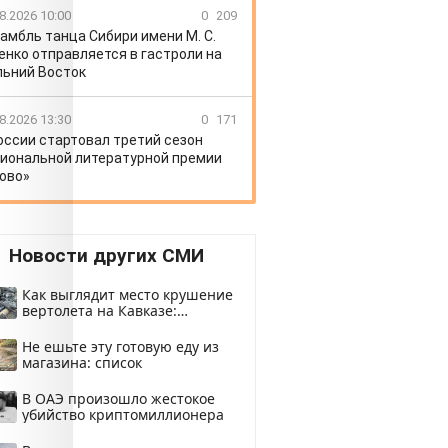
8.2026 10:00
0
209
амбль танца Сибири имени М. С.
енко отправляется в гастроли на
ьний Восток
8.2026 13:30
0
171
оссии стартовал третий сезон
иональной литературной премии
ово»
Новости других СМИ
Как выглядит место крушение
вертолета на Кавказе:
смотреть
Не ешьте эту готовую еду из
магазина: список
В ОАЭ произошло жестокое
убийство криптомиллионера