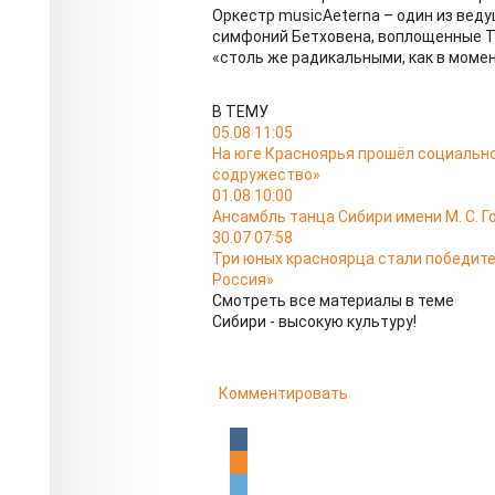
Оркестр musicAeterna – один из вед
симфоний Бетховена, воплощенные Т
«столь же радикальными, как в момен
В ТЕМУ
05.08 11:05
На юге Красноярья прошёл социальн
содружество»
01.08 10:00
Ансамбль танца Сибири имени М. С. Г
30.07 07:58
Три юных красноярца стали победит
Россия»
Смотреть все материалы в теме
Сибири - высокую культуру!
Комментировать