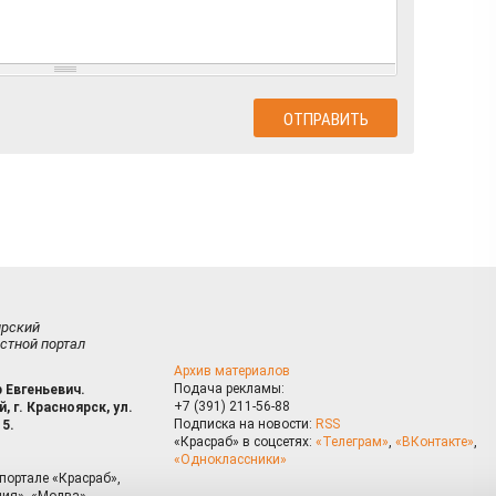
ирский
стной портал
Архив материалов
Подача рекламы:
 Евгеньевич.
+7 (391) 211-56-88
, г. Красноярск, ул.
Подписка на новости:
RSS
15.
«Красраб» в соцсетях:
«Телеграм»
,
«ВКонтакте»
,
«Одноклассники»
портале «Красраб»,
ия», «Молва»,