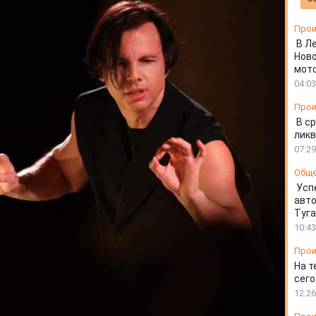
Прои
В Л
Ново
мот
04:03
Прои
В ср
ликв
07:29
Общ
Усп
авто
Туг
10:43
Прои
На т
сего
12:26