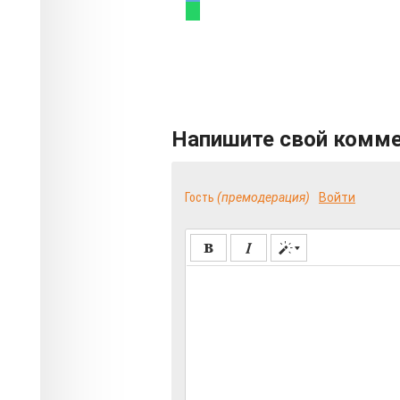
Напишите свой комм
Гость
(премодерация)
Войти