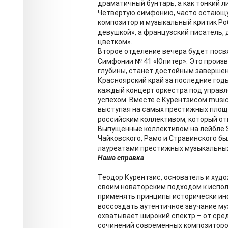
драматичный бунтарь, а как тонкий л
Четвёртую симфонию, часто остающу
композитор и музыкальный критик Ро
девушкой», а французский писатель,
цветком».
Второе отделение вечера будет пос
Симфонии № 41 «Юпитер». Это произв
глубины, станет достойным заверше
Красноярский край за последние годы
каждый концерт оркестра под управ
успехом. Вместе с Курентзисом music
выступая на самых престижных площа
российским коллективом, который от
Выпущенные коллективом на лейбле So
Чайковского, Рамо и Стравинского б
лауреатами престижных музыкальных
Наша справка
Теодор Курентзис, основатель и худ
своим новаторским подходом к испол
применять принципы исторически ин
воссоздать аутентичное звучание муз
охватывает широкий спектр – от сре
сочинений современных композиторо