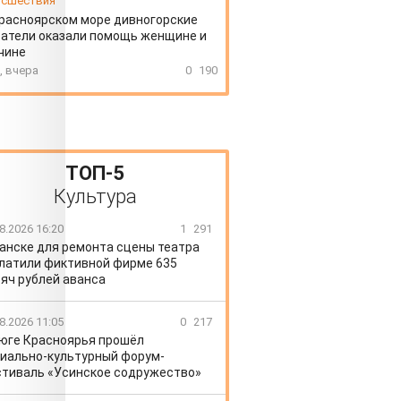
сшествия
расноярском море дивногорские
атели оказали помощь женщине и
чине
, вчера
0
190
ТОП-5
Культура
8.2026 16:20
1
291
Канске для ремонта сцены театра
латили фиктивной фирме 635
яч рублей аванса
8.2026 11:05
0
217
 юге Красноярья прошёл
иально-культурный форум-
тиваль «Усинское содружество»