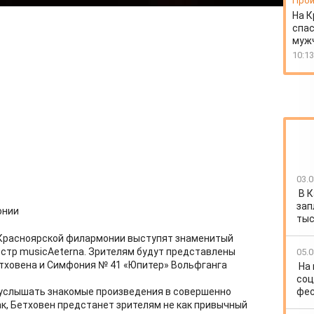
Прои
На К
спас
муж
10:13
03.0
В 
зап
онии
тыс
 Красноярской филармонии выступят знаменитый
естр musicAeterna. Зрителям будут представлены
05.0
тховена и Симфония № 41 «Юпитер» Вольфганга
На
соц
фес
 услышать знакомые произведения в совершенно
к, Бетховен предстанет зрителям не как привычный