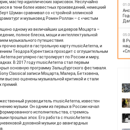
ирик, мастер идиллических зарисовок. Неслучайно
01.0
юся в тени более известных произведений, немецкий
Анс
берт Шуман сравнивал со «стройной эллинской
Год
 драматург и музыковед Ромен Роллан – с «чистым
Дал
вящено одному из величайших шедевров Моцарта –
05.0
едение, полное блеска, мощи и интеллектуальной
нием музыкального путешествия.
В Р
нац
 прочно вошёл в гастрольную карту musicAeterna, и
«Сл
лением Теодора Курентзиса проходит с оглушительным
Aeterna регулярно гастролирует по России и миру,
дках. В 2017 году musicAeterna стал первым
крыл основную программу Зальцбургского фестиваля.
ny Classical записи Моцарта, Малера, Бетховена,
ыли высоко оценены музыкальной критикой и стали
 премий.
ожественный руководитель musicAeterna, известен
нению музыки. Он одним из первых в России начал
формированного исполнительства, стремясь
ыки прошлых эпох. Его работа с musicAeterna
дневековой духовной музыки до авангардных
в.