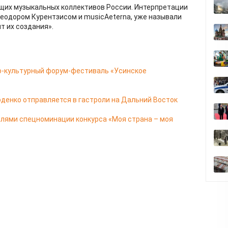
ущих музыкальных коллективов России. Интерпретации
еодором Курентзисом и musicAeterna, уже называли
т их создания».
о-культурный форум-фестиваль «Усинское
оденко отправляется в гастроли на Дальний Восток
елями спецноминации конкурса «Моя страна – моя