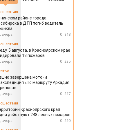
сшествия
енинском районе города
сибирска в ДТП погиб водитель
оцикла
, вчера
0
318
сшествия
еду, 5 августа, в Красноярском крае
идировали 13 пожаров
, вчера
0
235
ество
ешно завершена мото- и
экспедиция «По маршруту Аркадия
аринова»
, вчера
0
217
сшествия
ерритории Красноярского края
дня действуют 248 лесных пожаров
, вчера
0
210