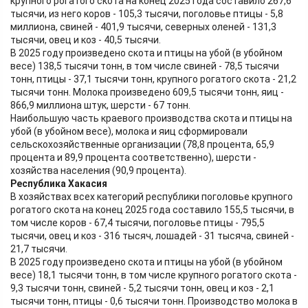
крупного рогатого скота на конец 2025 года составило 267,6
тысячи, из него коров - 105,3 тысячи, поголовье птицы - 5,8
миллиона, свиней - 401,9 тысячи, северных оленей - 131,3
тысячи, овец и коз - 40,5 тысячи.
В 2025 году произведено скота и птицы на убой (в убойном
весе) 138,5 тысячи тонн, в том числе свиней - 78,5 тысячи
тонн, птицы - 37,1 тысячи тонн, крупного рогатого скота - 21,2
тысячи тонн. Молока произведено 609,5 тысячи тонн, яиц -
866,9 миллиона штук, шерсти - 67 тонн.
Наибольшую часть краевого производства скота и птицы на
убой (в убойном весе), молока и яиц сформировали
сельскохозяйственные организации (78,8 процента, 65,9
процента и 89,9 процента соответственно), шерсти -
хозяйства населения (90,9 процента).
Республика Хакасия
В хозяйствах всех категорий республики поголовье крупного
рогатого скота на конец 2025 года составило 155,5 тысячи, в
том числе коров - 67,4 тысячи, поголовье птицы - 795,5
тысячи, овец и коз - 316 тысяч, лошадей - 31 тысяча, свиней -
21,7 тысячи.
В 2025 году произведено скота и птицы на убой (в убойном
весе) 18,1 тысячи тонн, в том числе крупного рогатого скота -
9,3 тысячи тонн, свиней - 5,2 тысячи тонн, овец и коз - 2,1
тысячи тонн, птицы - 0,6 тысячи тонн. Производство молока в