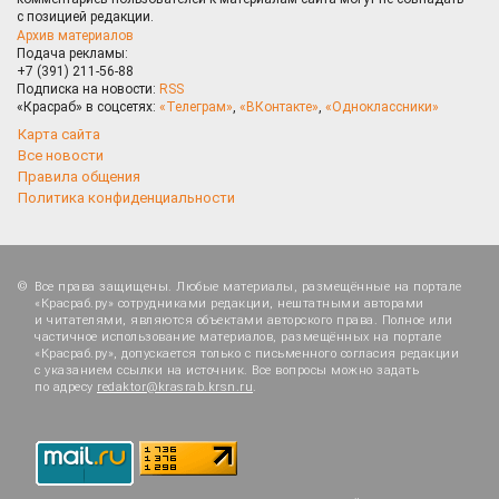
с позицией редакции.
Архив материалов
Подача рекламы:
+7 (391) 211-56-88
Подписка на новости:
RSS
«Красраб» в соцсетях:
«Телеграм»
,
«ВКонтакте»
,
«Одноклассники»
Карта сайта
Все новости
Правила общения
Политика конфиденциальности
Все права защищены. Любые материалы, размещённые на портале
«Красраб.ру» сотрудниками редакции, нештатными авторами
и читателями, являются объектами авторского права. Полное или
частичное использование материалов, размещённых на портале
«Красраб.ру», допускается только с письменного согласия редакции
с указанием ссылки на источник. Все вопросы можно задать
по адресу
redaktor@krasrab.krsn.ru
.