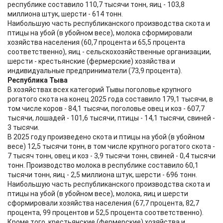
республике составило 110,7 тысячи тонн, яиц - 103,8
миллиона штук, шерсти - 614 тонн.
Наибольшую часть республиканского производства скота и
птицы на убой (в убойном весе), молока сформировали
хозяйства населения (60,7 процента и 65,5 процента
соответственно), яиц - сельскохозяйственные организации,
шерсти - крестьянские (фермерские) хозяйства и
индивидуальные предприниматели (73,9 процента).
Республика Тыва
В хозяйствах всех категорий Тывы поголовье крупного
рогатого скота на конец 2025 года составило 179,1 тысячи, в
том числе коров - 84,1 тысячи, поголовье овец и коз - 607,7
тысячи, лошадей - 101,6 тысячи, птицы - 14,1 тысячи, свиней -
3 тысячи.
В 2025 году произведено скота и птицы на убой (в убойном
весе) 12,5 тысячи тонн, в том числе крупного рогатого скота -
7 тысяч тонн, овец и коз - 3,9 тысячи тонн, свиней - 0,4 тысячи
тонн. Производство молока в республике составило 60,1
тысячи тонн, яиц - 2,5 миллиона штук, шерсти - 696 тонн.
Наибольшую часть республиканского производства скота и
птицы на убой (в убойном весе), молока, яиц и шерсти
сформировали хозяйства населения (67,7 процента, 82,7
процента, 99 процентов и 52,5 процента соответственно).
Кроме того, крестьянские (фермерские) хозяйства и