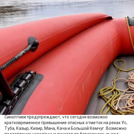
Происшествия
01.06.2026 09:04
407
Фото:
Учреждение "Спасатель"
В связи с сильными осадками, прошедшими в южных и
центральных округах Красноярского края, на реках
сформировалась очередная волна весеннего половодья,
наблюдается рост уровня воды.
Синоптики предупреждают, что сегодня возможно
кратковременное превышение опасных отметок на реках Ус,
Туба, Казыр, Кизир, Мана, Кача и Большой Кемчуг. Возможно