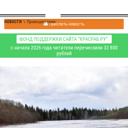
НОВОСТИ
\
Происшествия
Прислать новость
ФОНД ПОДДЕРЖКИ САЙТА "КРАСРАБ.РУ":
с начала 2026 года читатели перечислили 32 800
рублей
Из-за проливных
дождей на юге
Красноярского края
сложилась опасная
паводковая ситуация