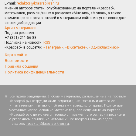
E-mail:
redaktor@krasrab.krsn.ru
Мнения авторов статей, опубликованных на портале «Красраб»,
материалов, размещённых в разделах «Мнения», «Молва», а также
комментариев пользователей к материалам сайта могут не совпадать
с позицией редакции.
Архив материалов
Подача рекламы:
+7 (391) 211-56-88
Подписка на новости:
RSS
«Красраб» в соцсетях:
«Телеграм»
,
«ВКонтакте»
,
«Одноклассники»
Карта сайта
Все новости
Правила общения
Политика конфиденциальности
Все права защищены. Любые материалы, размещённые на портале
«Красраб.ру» сотрудниками редакции, нештатными авторами
и читателями, являются объектами авторского права. Полное или
частичное использование материалов, размещённых на портале
«Красраб.ру», допускается только с письменного согласия редакции
с указанием ссылки на источник. Все вопросы можно задать
по адресу
redaktor@krasrab.krsn.ru
.