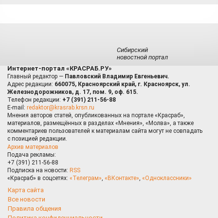
Сибирский
новостной портал
Интернет-портал «КРАСРАБ.РУ»
Главный редактор —
Павловский Владимир Евгеньевич.
Адрес редакции:
660075, Красноярский край, г. Красноярск, ул.
Железнодорожников, д. 17, пом. 9, оф. 615.
Телефон редакции:
+7 (391) 211-56-88
E-mail:
redaktor@krasrab.krsn.ru
Мнения авторов статей, опубликованных на портале «Красраб»,
материалов, размещённых в разделах «Мнения», «Молва», а также
комментариев пользователей к материалам сайта могут не совпадать
с позицией редакции.
Архив материалов
Подача рекламы:
+7 (391) 211-56-88
Подписка на новости:
RSS
«Красраб» в соцсетях:
«Телеграм»
,
«ВКонтакте»
,
«Одноклассники»
Карта сайта
Все новости
Правила общения
Политика конфиденциальности