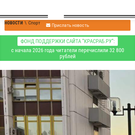
НОВОСТИ
\
Спорт
Прислать новость
ФОНД ПОДДЕРЖКИ САЙТА "КРАСРАБ.РУ":
с начала 2026 года читатели перечислили 32 800
рублей
Красноярские студенты
заняли третье место
всероссийских
соревнований по
нардам