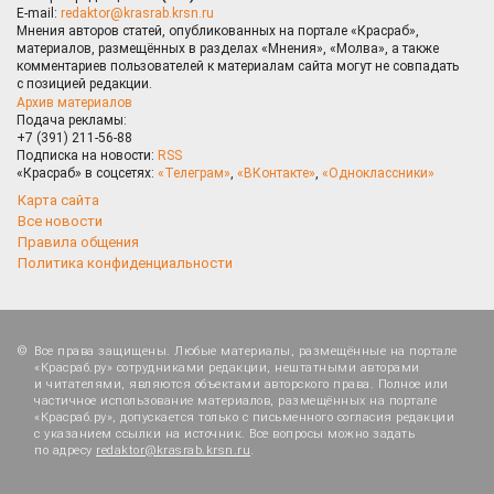
E-mail:
redaktor@krasrab.krsn.ru
Мнения авторов статей, опубликованных на портале «Красраб»,
материалов, размещённых в разделах «Мнения», «Молва», а также
комментариев пользователей к материалам сайта могут не совпадать
с позицией редакции.
Архив материалов
Подача рекламы:
+7 (391) 211-56-88
Подписка на новости:
RSS
«Красраб» в соцсетях:
«Телеграм»
,
«ВКонтакте»
,
«Одноклассники»
Карта сайта
Все новости
Правила общения
Политика конфиденциальности
Все права защищены. Любые материалы, размещённые на портале
«Красраб.ру» сотрудниками редакции, нештатными авторами
и читателями, являются объектами авторского права. Полное или
частичное использование материалов, размещённых на портале
«Красраб.ру», допускается только с письменного согласия редакции
с указанием ссылки на источник. Все вопросы можно задать
по адресу
redaktor@krasrab.krsn.ru
.