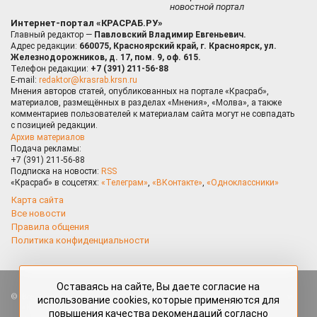
новостной портал
Интернет-портал «КРАСРАБ.РУ»
Главный редактор —
Павловский Владимир Евгеньевич.
Адрес редакции:
660075, Красноярский край, г. Красноярск, ул.
Железнодорожников, д. 17, пом. 9, оф. 615.
Телефон редакции:
+7 (391) 211-56-88
E-mail:
redaktor@krasrab.krsn.ru
Мнения авторов статей, опубликованных на портале «Красраб»,
материалов, размещённых в разделах «Мнения», «Молва», а также
комментариев пользователей к материалам сайта могут не совпадать
с позицией редакции.
Архив материалов
Подача рекламы:
+7 (391) 211-56-88
Подписка на новости:
RSS
«Красраб» в соцсетях:
«Телеграм»
,
«ВКонтакте»
,
«Одноклассники»
Карта сайта
Все новости
Правила общения
Политика конфиденциальности
Оставаясь на сайте, Вы даете согласие на
Все права защищены. Любые материалы, размещённые на портале
использование cookies, которые применяются для
«Красраб.ру» сотрудниками редакции, нештатными авторами
повышения качества рекомендаций согласно