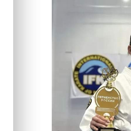
киокусинкай
Спорт
30.05.2026 03:32
478