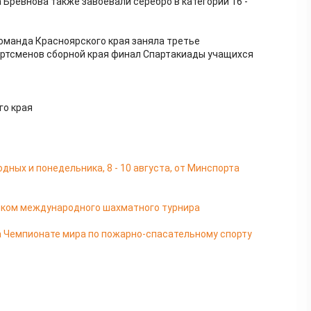
 Бревнова также завоевали серебро в категории 16 -
оманда Красноярского края заняла третье
ортсменов сборной края финал Спартакиады учащихся
го края
ных и понедельника, 8 - 10 августа, от Минспорта
иком международного шахматного турнира
а Чемпионате мира по пожарно-спасательному спорту