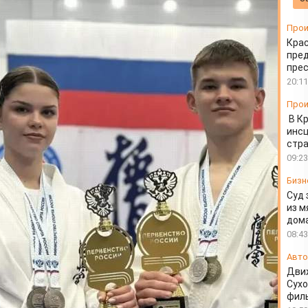
Прои
Крас
пред
пре
20:11
Прои
В К
инс
стр
09:23
Бизн
Суд 
из м
дом
08:43
Авто
Движ
Сухо
фил