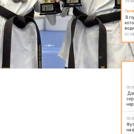
19:59
Прои
В г
кото
води
01:39
03.0
Дз
сер
нар
02.0
Фут
на 