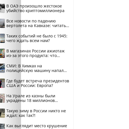
В ОАЭ произошло жестокое
убийство криптомиллионера
Все новости по падению
вертолета на Кавказе: читать
здесь
Таких событий не было с 1945:
чего ждать всем нам?
В магазинах России ажиотаж
из-за этого продукта: что
купить?
СМИ: В Химках на
полицейскую машину напали
и подожгли.
Где будет встреча президентов
США и России: Европа?
На Урале из казны были
украдены 18 миллионов
рублей
Такую зиму в России никто не
ждал: как так?!
Как выглядит место крушение