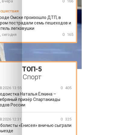
, вчера
0
166
сшествия
ороде Омске произошло ДТП, в
ром пострадали семь пешеходов и
тель легковушки
, сегодня
0
165
ТОП-5
Спорт
8.2026 13:55
0
405
юдоистка Наталья Ёлкина –
ебряный призёр Спартакиады
одов России
8.2026 12:31
0
325
болисты «Енисея» вничью сыграли
выезде