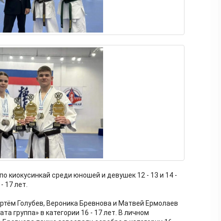
о киокусинкай среди юношей и девушек 12 - 13 и 14 -
- 17 лет.
ртём Голубев, Вероника Бревнова и Матвей Ермолаев
та группа» в категории 16 - 17 лет. В личном