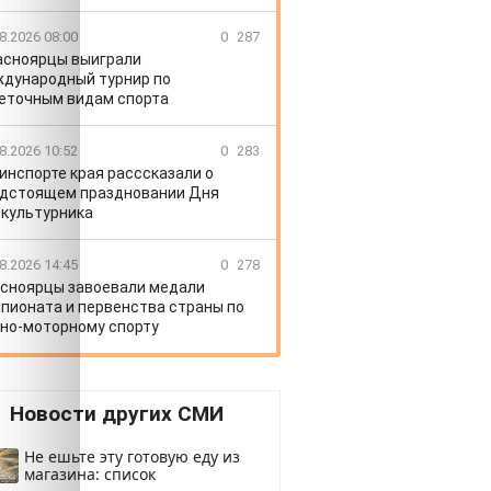
8.2026 08:00
0
287
асноярцы выиграли
дународный турнир по
еточным видам спорта
8.2026 10:52
0
283
инспорте края расссказали о
дстоящем праздновании Дня
культурника
8.2026 14:45
0
278
сноярцы завоевали медали
пионата и первенства страны по
но-моторному спорту
Новости других СМИ
Не ешьте эту готовую еду из
магазина: список