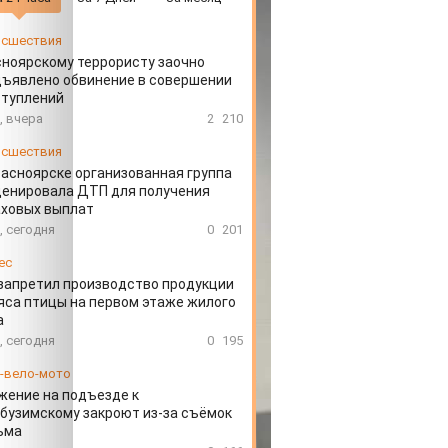
сшествия
ноярскому террористу заочно
ъявлено обвинение в совершении
ступлений
, вчера
2
210
сшествия
расноярске организованная группа
ценировала ДТП для получения
аховых выплат
, сегодня
0
201
ес
запретил производство продукции
яса птицы на первом этаже жилого
а
, сегодня
0
195
-вело-мото
ение на подъезде к
бузимскому закроют из-за съёмок
ьма