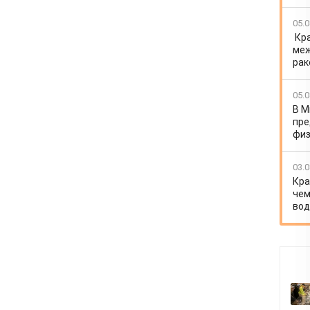
05.0
Кр
меж
рак
05.0
В М
пре
физ
03.0
Кра
чем
вод