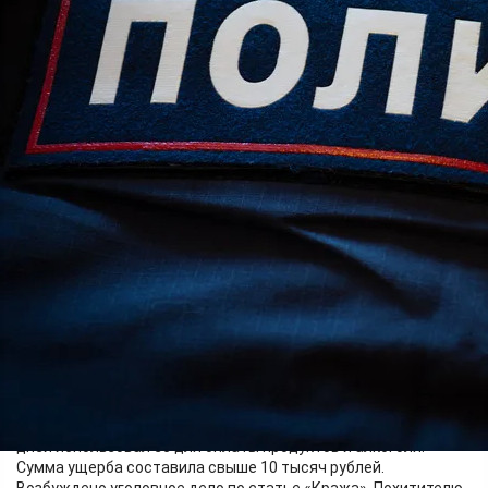
Финансы
31.05.2026 17:05
289
В правоохранительные органы обратился пенсионер 1958
года рождения и сообщил, что с его счёта были незаконно
списаны деньги. Сотрудники полиции выяснили, что к
преступлению может быть причастен ранее судимый
местный житель 1977 года рождения.
Выяснилось,что он нашёл банковскую карту возле одного из
жилых домов в селе Ермаковском и в течение нескольких
дней использовал её для оплаты продуктов и алкоголя.
Сумма ущерба составила свыше 10 тысяч рублей.