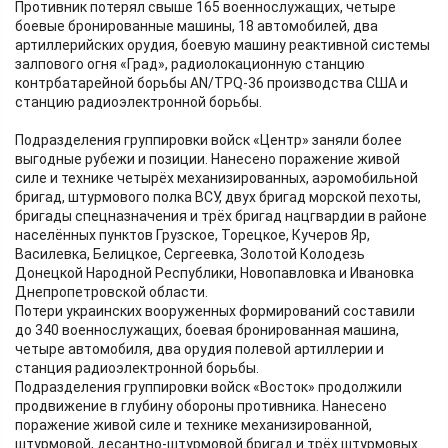
Противник потерял свыше 165 военнослужащих, четыре
боевые бронированные машины, 18 автомобилей, два
артиллерийских орудия, боевую машину реактивной системы
залпового огня «Град», радиолокационную станцию
контрбатарейной борьбы AN/TPQ-36 производства США и
станцию радиоэлектронной борьбы.
Подразделения группировки войск «Центр» заняли более
выгодные рубежи и позиции. Нанесено поражение живой
силе и технике четырёх механизированных, аэромобильной
бригад, штурмового полка ВСУ, двух бригад морской пехоты,
бригады спецназначения и трёх бригад нацгвардии в районе
населённых пунктов Грузское, Торецкое, Кучеров Яр,
Василевка, Белицкое, Сергеевка, Золотой Колодезь
Донецкой Народной Республики, Новопавловка и Ивановка
Днепропетровской области.
Потери украинских вооруженных формирований составили
до 340 военнослужащих, боевая бронированная машина,
четыре автомобиля, два орудия полевой артиллерии и
станция радиоэлектронной борьбы.
Подразделения группировки войск «Восток» продолжили
продвижение в глубину обороны противника. Нанесено
поражение живой силе и технике механизированной,
штурмовой, десантно-штурмовой бригад и трёх штурмовых