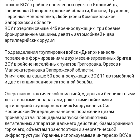
полков ВСУ в районе населённых пунктов Коломийцы,
Гавриловка Днепропетровской области, Копани, Трудовое,
Терсянка, Новосёловка, Любицкое и Комсомольское
Запорожской области.
ВСУ потеряли свыше 445 военнослужащих, три боевые
бронированные машины, девять автомобилей и два
артиллерийских орудия.
Подразделения группировки войск «Днепр» нанесли
поражение формированиям двух механизированных бригад
ВСУ в районе населённых пунктов Григоровка, Орехов и
Малоекатериновка Запорожской области.
Уничтожены свыше 50 военнослужащих ВСУ, 11 автомобилей
и две станции радиоэлектронной борьбы.
Оперативно-тактической авиацией, ударными беспилотными
летательными аппаратами, ракетными войсками и
артиллерией группировок войск Вооружённых Сил
Российской Федерации нанесено поражение цехам
производства, площадкам запуска беспилотных
летательных аппаратов дальнего действия, базам хранения
горючего, объектам транспортной и энергетической
инфраструктуры Украины, используемым в интересах ВСУ, а