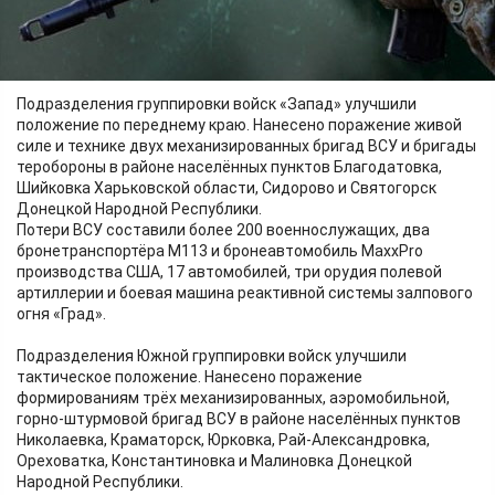
Противник потерял до 185 военнослужащих, 19 автомобилей,
105-мм гаубицу М101 производства США и станцию
радиоэлектронной борьбы.
Подразделения группировки войск «Запад» улучшили
положение по переднему краю. Нанесено поражение живой
силе и технике двух механизированных бригад ВСУ и бригады
теробороны в районе населённых пунктов Благодатовка,
Шийковка Харьковской области, Сидорово и Святогорск
Донецкой Народной Республики.
Потери ВСУ составили более 200 военнослужащих, два
бронетранспортёра М113 и бронеавтомобиль MaxxPro
производства США, 17 автомобилей, три орудия полевой
артиллерии и боевая машина реактивной системы залпового
огня «Град».
Подразделения Южной группировки войск улучшили
тактическое положение. Нанесено поражение
формированиям трёх механизированных, аэромобильной,
горно-штурмовой бригад ВСУ в районе населённых пунктов
Николаевка, Краматорск, Юрковка, Рай-Александровка,
Ореховатка, Константиновка и Малиновка Донецкой
Народной Республики.