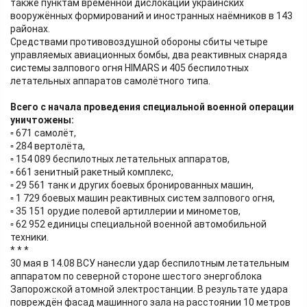
также пунктам временной дислокации украинских
вооружённых формирований и иностранных наёмников в 143
районах.
Средствами противовоздушной обороны сбиты четыре
управляемых авиационных бомбы, два реактивных снаряда
системы залпового огня HIMARS и 405 беспилотных
летательных аппаратов самолётного типа.
Всего с начала проведения специальной военной операции
уничтожены:
▫ 671 самолёт,
▫ 284 вертолёта,
▫ 154 089 беспилотных летательных аппаратов,
▫ 661 зенитный ракетный комплекс,
▫ 29 561 танк и других боевых бронированных машин,
▫ 1 729 боевых машин реактивных систем залпового огня,
▫ 35 151 орудие полевой артиллерии и минометов,
▫ 62 952 единицы специальной военной автомобильной
техники.
* * *
30 мая в 14.08 ВСУ нанесли удар беспилотным летательным
аппаратом по северной стороне шестого энергоблока
Запорожской атомной электростанции. В результате удара
повреждён фасад машинного зала на расстоянии 10 метров