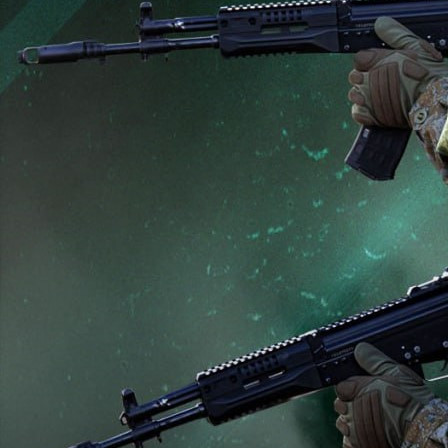
Происшествия
31.05.2026 17:48
563
Фото:
Минобороны России
Подразделения группировки войск «Север» улучшили
тактическое положение. Нанесено поражение живой силе и
технике трёх механизированных, аэромобильной бригад ВСУ
и трёх бригад теробороны в районе населённых пунктов
Хотень, Малая Рыбица, Ворожба, Бачевск, Коренек,
Иволжанское и Краснополье Сумской области.
В Харьковской области нанесено поражение формированиям
четырёх механизированных, мотопехотной бригад ВСУ и
бригады нацгвардии в районе населённых пунктов Избицкое,
Липцы, Хатнее и Рубежное.