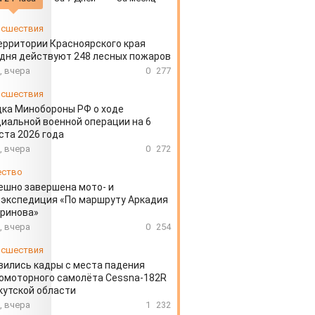
сшествия
ерритории Красноярского края
дня действуют 248 лесных пожаров
, вчера
0
277
сшествия
ка Минобороны РФ о ходе
иальной военной операции на 6
ста 2026 года
, вчера
0
272
ество
ешно завершена мото- и
экспедиция «По маршруту Аркадия
аринова»
, вчера
0
254
сшествия
вились кадры с места падения
омоторного самолёта Cessna-182R
кутской области
, вчера
1
232