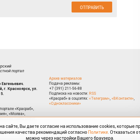
ирский
стной портал
Архив материалов
Подача рекламы:
 Евгеньевич.
+7 (391) 211-56-88
, г. Красноярск, ул.
Подписка на новости:
RSS
15.
«Красраб» в соцсетях:
«Телеграм»
,
«ВКонтакте»
,
«Одноклассники»
портале «Красраб»,
ия», «Молва»,
риалам сайта могут
на сайте, Вы даете согласие на использование cookies, которые 
ышения качества рекомендаций согласно
Политике
. Отказаться от
можно через настройки Вашего браузера.