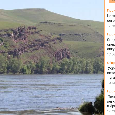
Прои
На т
сего
12:26
Прои
Свод
спец
авгу
17:56
Общ
Усп
авто
Туг
10:43
Прои
Поя
легк
в Ир
14:43