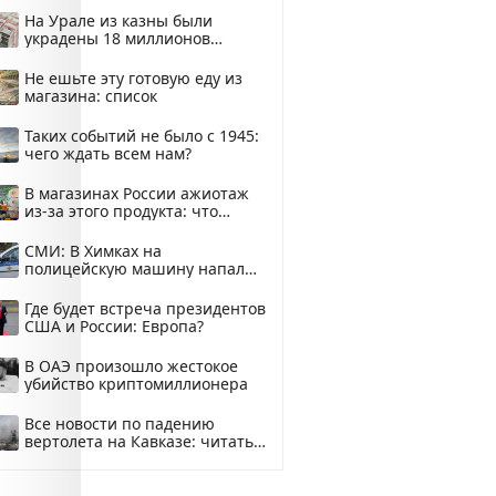
На Урале из казны были
украдены 18 миллионов
рублей
Не ешьте эту готовую еду из
магазина: список
Таких событий не было с 1945:
чего ждать всем нам?
В магазинах России ажиотаж
из-за этого продукта: что
купить?
СМИ: В Химках на
полицейскую машину напали
и подожгли.
Где будет встреча президентов
США и России: Европа?
В ОАЭ произошло жестокое
убийство криптомиллионера
Все новости по падению
вертолета на Кавказе: читать
здесь