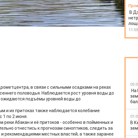
Прои
В Д
нет
лоща
11:55
03.0
рометцентра, в связи с сильными осадками на реках
На
сеннего половодья. Наблюдается рост уровня воды до
зем
х, ожидаются подъёмы уровней воды до
бал
лым и их притоках также наблюдается колебание
01.0
 1 по 2 июня.
 реки Абакан и её притоков - особенно в пойменных и
В К
зем
тельно отнестись к прогнозам синоптиков, следить за
 и рекомендациями местных властей, а также заранее