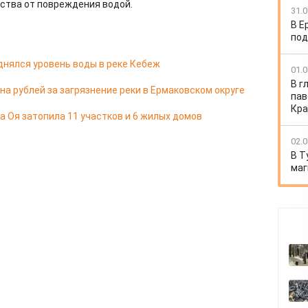
ства от повреждения водой.
31.0
В Е
под
днялся уровень воды в реке Кебеж
01.0
В г
а рублей за загрязнение реки в Ермаковском округе
пав
Кра
а Оя затопила 11 участков и 6 жилых домов
02.0
В Т
маг