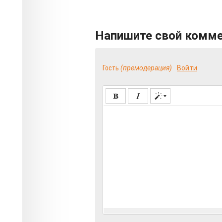
Напишите свой комм
Гость
(премодерация)
Войти