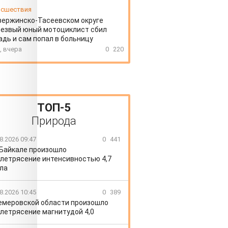
сшествия
зержинско-Тасеевском округе
резвый юный мотоциклист сбил
дь и сам попал в больницу
, вчера
0
220
ТОП-5
Природа
8.2026 09:47
0
441
 Байкале произошло
летрясение интенсивностью 4,7
ла
8.2026 10:45
0
389
емеровской области произошло
летрясение магнитудой 4,0