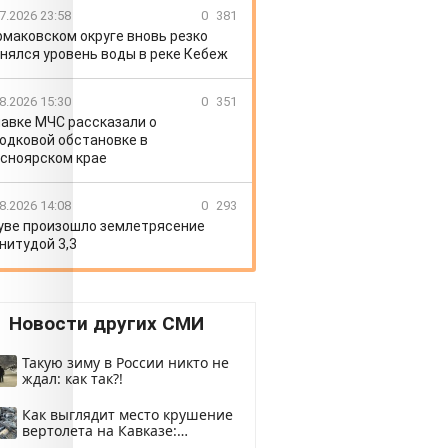
7.2026 23:58
0
381
рмаковском округе вновь резко
нялся уровень воды в реке Кебеж
8.2026 15:30
0
351
лавке МЧС рассказали о
одковой обстановке в
сноярском крае
8.2026 14:08
0
293
уве произошло землетрясение
нитудой 3,3
Новости других СМИ
Такую зиму в России никто не
ждал: как так?!
Как выглядит место крушение
вертолета на Кавказе:
смотреть