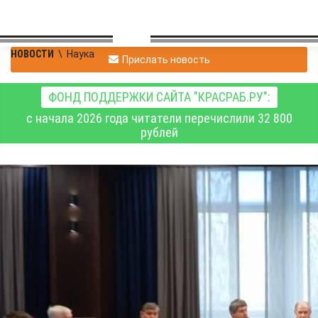
НОВОСТИ
\
Наука
Прислать новость
ФОНД ПОДДЕРЖКИ САЙТА "КРАСРАБ.РУ":
с начала 2026 года читатели перечислили 32 800
рублей
В Красноярске
состоялась 21-я по
счету конференция
«Логистика -
Евразийский мост»