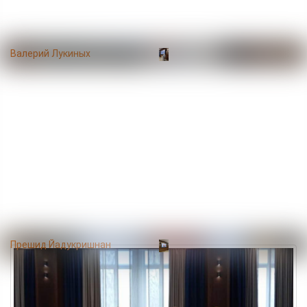
Валерий Лукиных
Прешид Йадукришнан