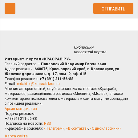
Сибирский
новостной портал
Интернет-портал «КРАСРАБ.РУ»
Главный редактор —
Павловский Владимир Евгеньевич.
Адрес редакции:
660075, Красноярский край, г. Красноярск, ул.
Железнодорожников, д. 17, пом. 9, оф. 615.
Телефон редакции:
+7 (391) 211-56-88
E-mail:
redaktor@krasrab.krsn.ru
Мнения авторов статей, опубликованных на портале «Красраб»,
материалов, размещённых в разделах «Мнения», «Молва», а также
комментариев пользователей к материалам сайта могут не совпадать
с позицией редакции.
Архив материалов
Подача рекламы:
+7 (391) 211-56-88
Подписка на новости:
RSS
«Красраб» в соцсетях:
«Телеграм»
,
«ВКонтакте»
,
«Одноклассники»
Карта сайта