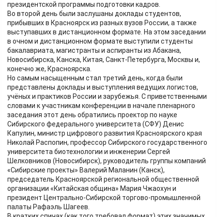
президентской программы подготовки кадров.
Во второй день были заслушаны доклады студентов,
прибывших в Красноярск из разных вузов России, а также
выступавших в дистанционном формате. На этом заседании
в очном и дистанционном формате выступили студенты
бакалавриата, магистранты и аспиранты из Абакана,
Новосибирска, Канска, Китая, Санкт-Петербурга, Москвы и,
конечно же, Красноярска.
Но самым насыщенным стал третий день, когда были
представлены доклады и выступления ведущих логистов,
учёных и практиков России и зарубежья. С приветственными
словами к участникам конференции в начале пленарного
заседания этот день обратились проектор по науке
Сибирского федерального университета (СФУ) Денис
Капулин, министр цифрового развития Красноярского края
Николай Распопин, профессор Сибирского государственного
университета биотехнологии и инженерии Сергей
Шелковников (Новосибирск), руководитель группы компаний
«Сибирские проекты» Валерий Маланин (Канск),
председатель Красноярской региональной общественной
организации «Китайская община» Мария Чжаохун и
президент Центрально-Сибирской торгово-промышленной
палаты Рафаэль Шагеев.
В кратких спичах (как того требовал формат) этих значимых