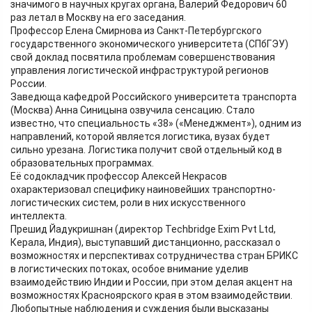
значимого в научных кругах органа, Валерий Федорович 60
раз летал в Москву на его заседания.
Профессор Елена Смирнова из Санкт-Петербургского
государственного экономического университета (СПбГЭУ)
свой доклад посвятила проблемам совершенствования
управления логистической инфраструктурой регионов
России.
Заведюща кафедрой Российского университета транспорта
(Москва) Анна Синицына озвучила сенсацию. Стало
известно, что специальность «38» («Менеджмент»), одним из
направлений, которой является логистика, вузах будет
сильно урезана. Логистика получит свой отдельный код в
образовательных программах.
Её содокладчик профессор Алексей Некрасов
охарактеризовал специфику наиновейших транспортно-
логистических систем, роли в них искусственного
интеллекта.
Прешид Йадукришнан (директор Techbridge Exim Pvt Ltd,
Керала, Индия), выступавший дистанционно, рассказал о
возможностях и перспективах сотрудничества стран БРИКС
в логистических потоках, особое внимание уделив
взаимодействию Индии и России, при этом делая акцент на
возможностях Красноярского края в этом взаимодействии.
Любопытные наблюдения и суждения были высказаны