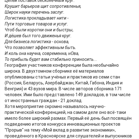
Цепей поставок бесконечный круг.
Крушит барьеров щит сопротивленья,
Широк науки перечень заслуг.
Логистика прокладывает нити -
Пути торговые товаров и услуг.
Чтоб были коротки они и быстры,
И дёшев был того движенья круг.
Для бизнеса логистика - основа,
Что позволяет эффективным быть.
И коль она научна, современна, нОва,
То прибыль будет вам стабильно приносить...
География участников конференции была необычайно
широка. В двухтомном сборнике её материалов
опубликованы статьи учёных и практиков из семи стан
(Россия, Беларусь, Азербайджан, Китай, Габона, Индия и
Венгрия) и 43 вузов мира. В числе авторов сборника 171
человек. Ими было представлено 149 докладов, в том числе
от иностранных граждан - 21 доклад.
Хотя мероприятие скромно называлось научно-
практической конференцией, на самом деле оно всё-таки
имело более широкий размах. Первый её день был посвящён
подведению итогов конкурса инновационных проектов
"Прорыв" на тему «Мой вклад в развитие экономики»,
проведённого в Красноярске для слушателей и выпускников