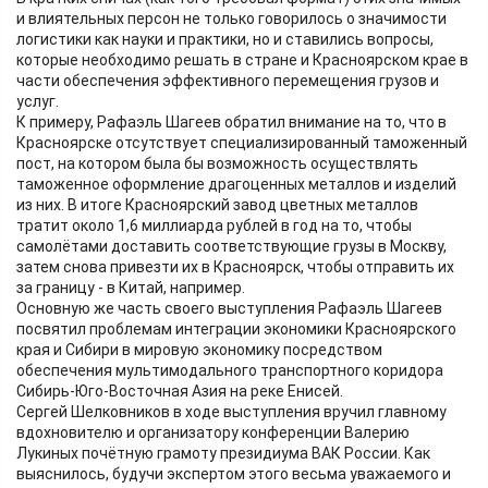
и влиятельных персон не только говорилось о значимости
логистики как науки и практики, но и ставились вопросы,
которые необходимо решать в стране и Красноярском крае в
части обеспечения эффективного перемещения грузов и
услуг.
К примеру, Рафаэль Шагеев обратил внимание на то, что в
Красноярске отсутствует специализированный таможенный
пост, на котором была бы возможность осуществлять
таможенное оформление драгоценных металлов и изделий
из них. В итоге Красноярский завод цветных металлов
тратит около 1,6 миллиарда рублей в год на то, чтобы
самолётами доставить соответствующие грузы в Москву,
затем снова привезти их в Красноярск, чтобы отправить их
за границу - в Китай, например.
Основную же часть своего выступления Рафаэль Шагеев
посвятил проблемам интеграции экономики Красноярского
края и Сибири в мировую экономику посредством
обеспечения мультимодального транспортного коридора
Сибирь-Юго-Восточная Азия на реке Енисей.
Сергей Шелковников в ходе выступления вручил главному
вдохновителю и организатору конференции Валерию
Лукиных почётную грамоту президиума ВАК России. Как
выяснилось, будучи экспертом этого весьма уважаемого и