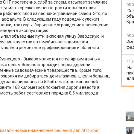
х СНТ постепенно, слой за слоем, отсыпает земляное
05.0
иступила к срезке почвенно-растительного слоя.
Се
 рабочего слоя из песчано-гравийной смеси. Это, по
объ
ез асфальта. В следующем году подрядчик уложит
Кра
новки, тротуары, барьерное ограждение и освещение.
 введён в эксплуатацию.
05.0
ыпал объездные пути, включая улицу Заводскую, и
Имп
лучшив качество автомобильного движения.
фед
выполняя ремонтное профилирование и облегчая
Кузнецово - Зыково является популярным дачным
11:3
к с селом Зыково и проходит через деревни
На
сленные садоводческие товарищества. Кроме того,
пок
озволяя им добираться до магазинов, школ и больниц.
для
оду запланированы на 59 объектах региональной
овить 168 километров покрытия дорог и ввести в
мость работ составляет порядка 8,5 миллиарда
казали новые инженерные решения для АПК края