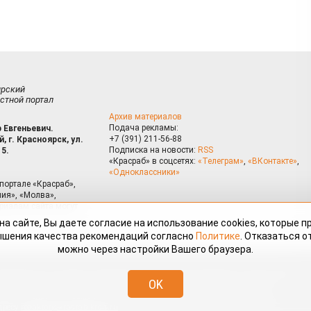
ирский
стной портал
Архив материалов
Подача рекламы:
 Евгеньевич.
+7 (391) 211-56-88
, г. Красноярск, ул.
Подписка на новости:
RSS
15.
«Красраб» в соцсетях:
«Телеграм»
,
«ВКонтакте»
,
«Одноклассники»
портале «Красраб»,
ия», «Молва»,
риалам сайта могут
на сайте, Вы даете согласие на использование cookies, которые 
ышения качества рекомендаций согласно
Политике
. Отказаться от
можно через настройки Вашего браузера.
змещённые на портале «Красраб.ру» сотрудниками редакции, нештатными
OK
 авторского права. Полное или частичное использование материалов,
скается только с письменного согласия редакции с указанием ссылки
дресу
redaktor@krasrab.krsn.ru
.