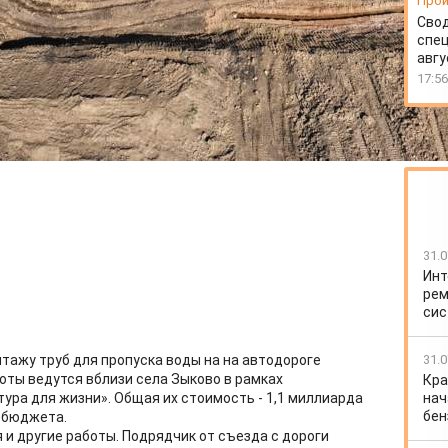
Прои
Свод
спец
авгу
17:56
31.0
Инт
рем
сис
31.0
тажу труб для пропуска воды на на автодороге
боты ведутся вблизи села Зыково в рамках
Кра
нач
ура для жизни». Общая их стоимость - 1,1 миллиарда
бен
о бюджета.
и другие работы. Подрядчик от съезда с дороги