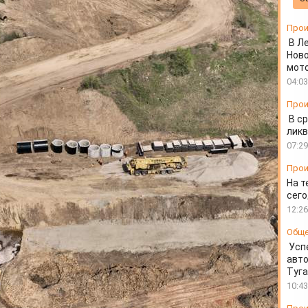
уб для пропуска воды
Прои
В Л
Ново
мот
04:03
Прои
В ср
ликв
07:29
Прои
На т
сего
12:26
Общ
Усп
авто
Туг
10:43