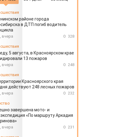
сшествия
енинском районе города
сибирска в ДТП погиб водитель
оцикла
, вчера
0
328
сшествия
еду, 5 августа, в Красноярском крае
идировали 13 пожаров
, вчера
0
248
сшествия
ерритории Красноярского края
дня действуют 248 лесных пожаров
, вчера
0
232
ество
ешно завершена мото- и
экспедиция «По маршруту Аркадия
аринова»
, вчера
0
231