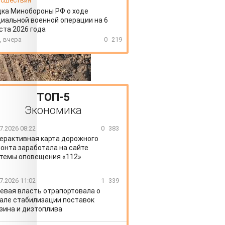
сшествия
ка Минобороны РФ о ходе
иальной военной операции на 6
ста 2026 года
, вчера
0
219
ТОП-5
Экономика
7.2026 08:22
0
383
ерактивная карта дорожного
онта заработала на сайте
темы оповещения «112»
7.2026 11:02
1
339
евая власть отрапортовала о
але стабилизации поставок
зина и дизтоплива