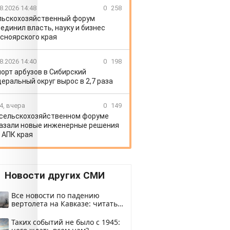
8.2026 14:48
0
258
льскохозяйственный форум
единил власть, науку и бизнес
сноярского края
8.2026 14:40
0
198
орт арбузов в Сибирский
еральный округ вырос в 2,7 раза
4, вчера
0
149
 сельскохозяйственном форуме
азали новые инженерные решения
 АПК края
Новости других СМИ
Все новости по падению
вертолета на Кавказе: читать
здесь
Таких событий не было с 1945: