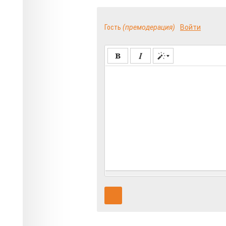
Гость
(премодерация)
Войти