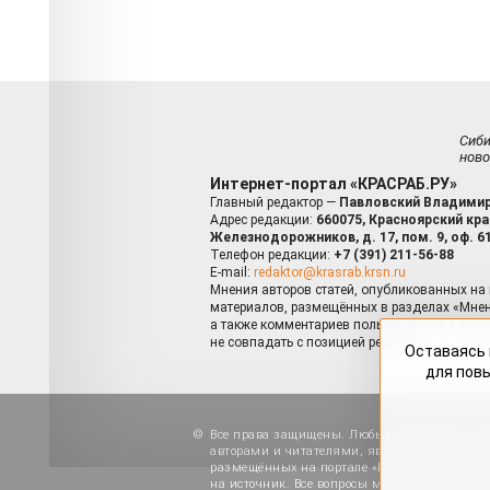
Сиб
ново
Интернет-портал «КРАСРАБ.РУ»
Главный редактор —
Павловский Владимир
Адрес редакции:
660075, Красноярский край
Железнодорожников, д. 17, пом. 9, оф. 6
Телефон редакции:
+7 (391) 211-56-88
E-mail:
redaktor@krasrab.krsn.ru
Мнения авторов статей, опубликованных на 
материалов, размещённых в разделах «Мнен
а также комментариев пользователей к мате
не совпадать с позицией редакции.
Оставаясь 
для пов
Все права защищены. Любые материалы, ра
авторами и читателями, являются объектами
размещённых на портале «Красраб.ру», допу
на источник. Все вопросы можно задать по а