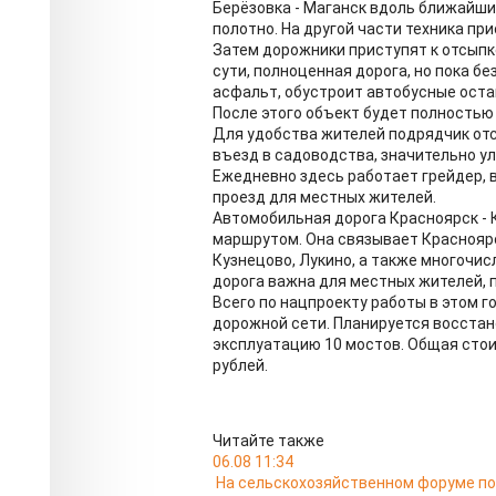
Берёзовка - Маганск вдоль ближайши
полотно. На другой части техника пр
Затем дорожники приступят к отсыпке
сути, полноценная дорога, но пока б
асфальт, обустроит автобусные оста
После этого объект будет полностью
Для удобства жителей подрядчик отс
въезд в садоводства, значительно у
Ежедневно здесь работает грейдер, 
проезд для местных жителей.
Автомобильная дорога Красноярск - 
маршрутом. Она связывает Красноярс
Кузнецово, Лукино, а также многочи
дорога важна для местных жителей, п
Всего по нацпроекту работы в этом г
дорожной сети. Планируется восстан
эксплуатацию 10 мостов. Общая стои
рублей.
Читайте также
06.08 11:34
На сельскохозяйственном форуме по