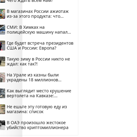
чего ждать всем нам?
В магазинах России ажиотаж
из-за этого продукта: что
купить?
СМИ: В Химках на
полицейскую машину напали
и подожгли.
Где будет встреча президентов
США и России: Европа?
Такую зиму в России никто не
ждал: как так?!
На Урале из казны были
украдены 18 миллионов
рублей
Как выглядит место крушение
вертолета на Кавказе:
смотреть
Не ешьте эту готовую еду из
магазина: список
В ОАЭ произошло жестокое
убийство криптомиллионера