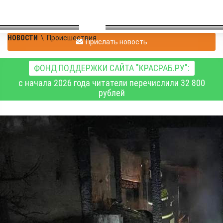
НОВОСТИ
\
Происшествия
Прислать новость
ФОНД ПОДДЕРЖКИ САЙТА "КРАСРАБ.РУ":
с начала 2026 года читатели перечислили 32 800
рублей
Нарушения при
строительстве
дымохода привели к
пожару в абаканской
бане