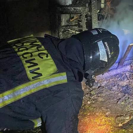
Происшествия
17.06.2026 08:21
445
Вчера вечером в столице Хакасии пожар произошёл в бане.
Через 10 минут, когда огнеборцы прибыли к месту вызова, из-
под крыши шёл дым, площадь пожара составляла семь
квадратных метров.
К возгоранию привело малое расстояние от дымохода до
конструкций постройки.
Читайте также
09.08 16:30