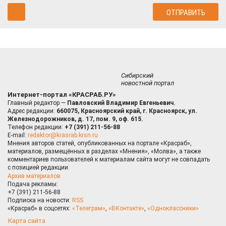
Сибирский
новостной портал
Интернет-портал «КРАСРАБ.РУ»
Главный редактор —
Павловский Владимир Евгеньевич.
Адрес редакции:
660075, Красноярский край, г. Красноярск, ул.
Железнодорожников, д. 17, пом. 9, оф. 615.
Телефон редакции:
+7 (391) 211-56-88
E-mail:
redaktor@krasrab.krsn.ru
Мнения авторов статей, опубликованных на портале «Красраб»,
материалов, размещённых в разделах «Мнения», «Молва», а также
комментариев пользователей к материалам сайта могут не совпадать
с позицией редакции.
Архив материалов
Подача рекламы:
+7 (391) 211-56-88
Подписка на новости:
RSS
«Красраб» в соцсетях:
«Телеграм»
,
«ВКонтакте»
,
«Одноклассники»
Карта сайта