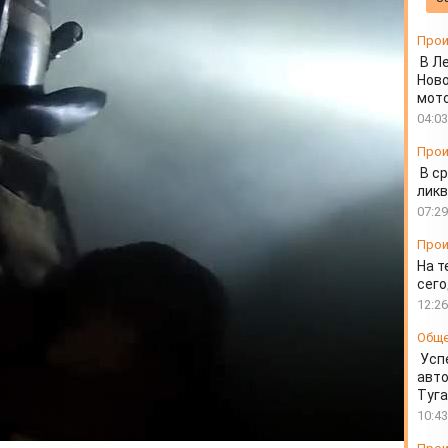
Прои
В Л
Ново
мот
04:03
Прои
В ср
ликв
07:29
Прои
На т
сего
12:26
Общ
Усп
авто
Туг
10:43