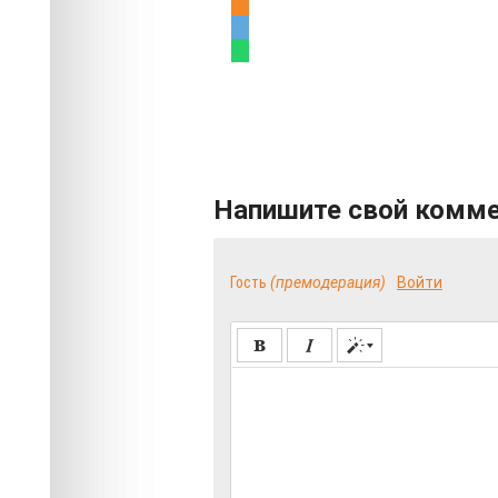
Напишите свой комм
Гость
(премодерация)
Войти