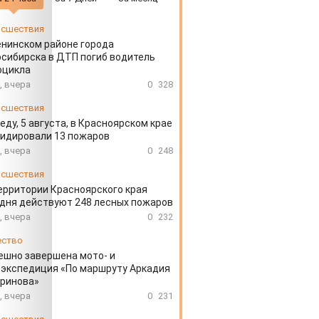
сшествия
енинском районе города
сибирска в ДТП погиб водитель
оцикла
, вчера
0
328
сшествия
еду, 5 августа, в Красноярском крае
идировали 13 пожаров
, вчера
0
248
сшествия
ерритории Красноярского края
дня действуют 248 лесных пожаров
, вчера
0
232
ество
ешно завершена мото- и
экспедиция «По маршруту Аркадия
аринова»
, вчера
0
231