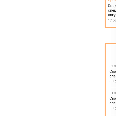
Прои
Свод
спец
авгу
17:56
02.0
Сво
спе
авг
01.0
Сво
спе
авг