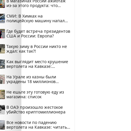
В магазинах России ажиотаж
из-за этого продукта: что
купить?
СМИ: В Химках на
полицейскую машину напали
и подожгли.
Где будет встреча президентов
США и России: Европа?
Такую зиму в России никто не
ждал: как так?!
Как выглядит место крушение
вертолета на Кавказе:
смотреть
На Урале из казны были
украдены 18 миллионов
рублей
Не ешьте эту готовую еду из
магазина: список
В ОАЭ произошло жестокое
убийство криптомиллионера
Все новости по падению
вертолета на Кавказе: читать