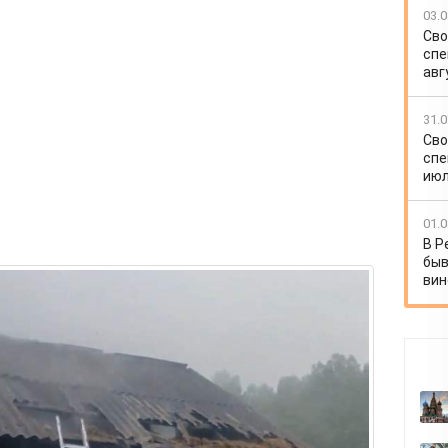
03.0
Сво
спе
авг
31.0
Сво
спе
июл
01.0
В Р
быв
вин