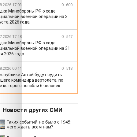
8.2026 17:03
0
600
дка Минобороны РФ о ходе
циальной военной операции на 3
уста 2026 года
7.2026 17:28
0
547
дка Минобороны РФ о ходе
циальной военной операции на 31
я 2026 года
8.2026 00:11
0
518
еспублике Алтай будут судить
шего командира вертолёта, по
е которого погибли 6 человек
Новости других СМИ
Таких событий не было с 1945:
чего ждать всем нам?