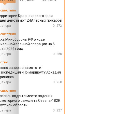
сшествия
ерритории Красноярского края
дня действуют 248 лесных пожаров
, вчера
0
272
сшествия
ка Минобороны РФ о ходе
иальной военной операции на 6
ста 2026 года
, вчера
0
266
ество
ешно завершена мото- и
экспедиция «По маршруту Аркадия
аринова»
, вчера
0
250
сшествия
вились кадры с места падения
омоторного самолёта Cessna-182R
кутской области
, вчера
0
227