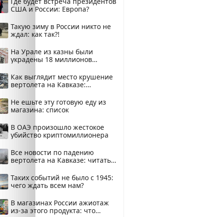
Где будет встреча президентов
США и России: Европа?
Такую зиму в России никто не
ждал: как так?!
На Урале из казны были
украдены 18 миллионов
рублей
Как выглядит место крушение
вертолета на Кавказе:
смотреть
Не ешьте эту готовую еду из
магазина: список
В ОАЭ произошло жестокое
убийство криптомиллионера
Все новости по падению
вертолета на Кавказе: читать
здесь
Таких событий не было с 1945:
чего ждать всем нам?
В магазинах России ажиотаж
из-за этого продукта: что