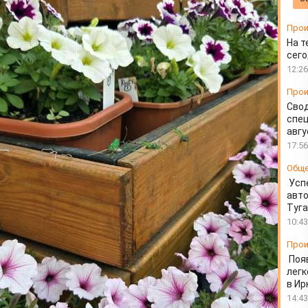
айоне Красноярска
Прои
На т
сего
12:26
Прои
Свод
спец
авгу
17:56
Общ
Усп
авто
Туг
10:43
Прои
Поя
легк
в Ир
14:43