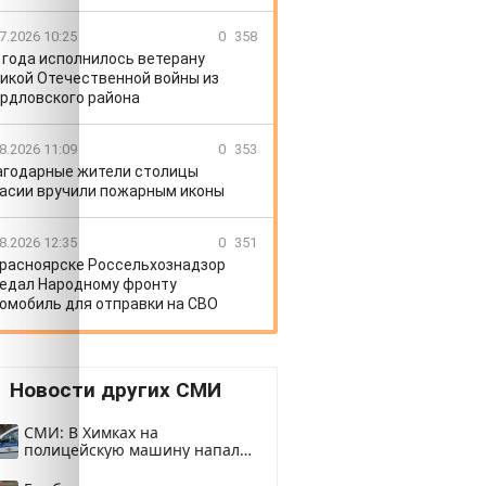
7.2026 10:25
0
358
 года исполнилось ветерану
икой Отечественной войны из
рдловского района
8.2026 11:09
0
353
агодарные жители столицы
асии вручили пожарным иконы
8.2026 12:35
0
351
Красноярске Россельхознадзор
едал Народному фронту
омобиль для отправки на СВО
Новости других СМИ
СМИ: В Химках на
полицейскую машину напали
и подожгли.