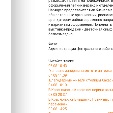
размещают цветы на подоконниках, в
оформления летних веранд и отделени
Наряду с представителями бизнеса в
общественные организации, располо
арендаторам заблаговременно напра
и вариантам оформления. Пополнить
выставки-продажи «Цветочная симфо
безвозмездно.
Фото:
Администрация Центрального район
Читайте также
06.08 10:43
Успешно завершена мото- и автоэкс
04.08 11:09
Благодарные жители столицы Хакас
04.08 10:10
В Красноярском краевом перинатальн
03.08 20:37
В Красноярске Владимир Путин выст
перемена»
03.08 14:25