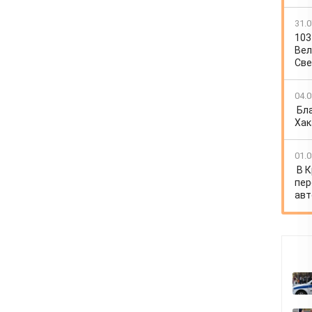
31.0
103
Вел
Све
04.0
Бл
Хак
01.0
В 
пер
авт