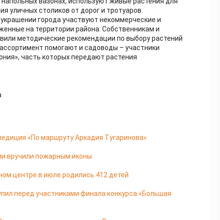
 напольных вазонах, используют живые растения для
я уличных столиков от дорог и тротуаров.
 украшении города участвуют некоммерческие и
женные на территории района. Собственникам и
вили методические рекомендации по выбору растений
 ассортимент помогают и садоводы – участники
ния», часть которых передают растения
а
педиция «По маршруту Аркадия Тугаринова»
ии вручили пожарным иконы
ом центре в июле родились 412 детей
упил перед участниками финала конкурса «Большая