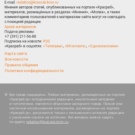
E-mail:
redaktor@krasrab.krsn.ru
Мнения авторов статей, опубликованных на портале «Красраб»,
материалов, размещённых в разделах «Мнения», «Молва», а также
комментариев пользователей к материалам сайта могут не совпадать
с позицией редакции.
Архив материалов
Подача рекламы:
+7 (391) 211-56-88
Подписка на новости:
RSS
«Красраб» в соцсетях:
«Телеграм»
,
«ВКонтакте»
,
«Одноклассники»
Карта сайта
Все новости
Правила общения
Политика конфиденциальности
Все права защищены. Любые материалы, размещённые на портале
«Красраб.ру» сотрудниками редакции, нештатными авторами
и читателями, являются объектами авторского права. Полное или
частичное использование материалов, размещённых на портале
«Красраб.ру», допускается только с письменного согласия редакции
с указанием ссылки на источник. Все вопросы можно задать
по адресу
redaktor@krasrab.krsn.ru
.