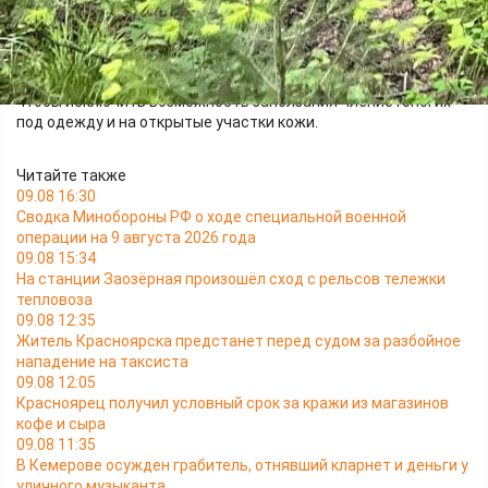
Мужчину эвакуировали из леса и передали сотрудникам
полиции.
Чтобы избежать укуса клещей, советуем пользоваться
репеллентами и перед походом походом в лес одеваться так,
чтобы исключить возможность заползания членистоногих
под одежду и на открытые участки кожи.
Читайте также
09.08 16:30
Сводка Минобороны РФ о ходе специальной военной
операции на 9 августа 2026 года
09.08 15:34
На станции Заозёрная произошёл сход с рельсов тележки
тепловоза
09.08 12:35
Житель Красноярска предстанет перед судом за разбойное
нападение на таксиста
09.08 12:05
Красноярец получил условный срок за кражи из магазинов
кофе и сыра
09.08 11:35
В Кемерове осужден грабитель, отнявший кларнет и деньги у
уличного музыканта