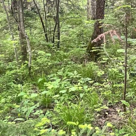
Происшествия
14.06.2026 08:56
309
Днём 13 июня спасатели Минусинского поисково-
спасательного отделения получили сообщение, что в районе
озера Малый Кызыкуль группа из 4 человек застряла на
легковом автомобиле в лесу. Так как вокруг болотистая
местность, самостоятельно выехать они не могли,
требовалась их эвакуация.
Спасатели выехали в обозначенное место, отыскали в лесу 4
граждан, эвакуировали их и передали сотрудникам МВД.
Вечером 35-летний мужчина мужчина заблудился в лесу в
районе станции "Снежница". Об этом он сообщил, позвонив
по телефону 112.
Спасатели Красноярского поисково-спасательного отряда
более 2 часов искали потерявшегося. Когда в лесной чаще
они его обнаружили, то заметили на нём впившихся клещей.