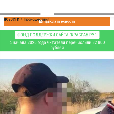
НОВОСТИ
\
Происшествия
Прислать новость
ФОНД ПОДДЕРЖКИ САЙТА "КРАСРАБ.РУ":
с начала 2026 года читатели перечислили 32 800
рублей
В Ужурском округе
оштрафованы местные
жители за ловлю рыбы
зыбкой