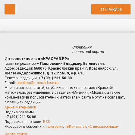
Сибирский
новостной портал
Интернет-портал «КРАСРАБ.РУ»
Главный редактор —
Павловский Владимир Евгеньевич.
Адрес редакции:
660075, Красноярский край, г. Красноярск, ул.
Железнодорожников, д. 17, пом. 9, оф. 615.
Телефон редакции:
+7 (391) 211-56-88
E-mail:
redaktor@krasrab.krsn.ru
Мнения авторов статей, опубликованных на портале «Красраб»,
материалов, размещённых в разделах «Мнения», «Молва», а также
комментариев пользователей к материалам сайта могут не совпадать
с позицией редакции.
Архив материалов
Подача рекламы:
+7 (391) 211-56-88
Подписка на новости:
RSS
«Красраб» в соцсетях:
«Телеграм»
,
«ВКонтакте»
,
«Одноклассники»
Карта сайта