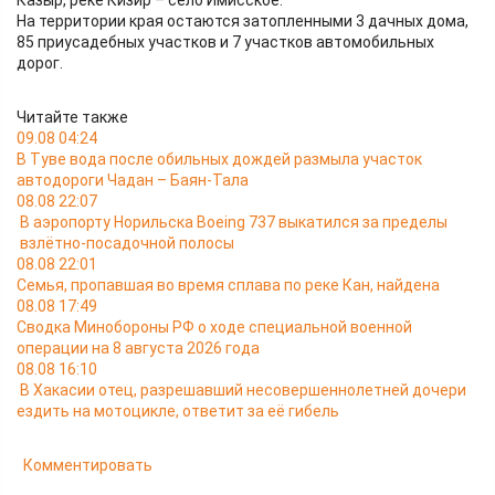
Казыр, реке Кизир – село Имисское.
На территории края остаются затопленными 3 дачных дома,
85 приусадебных участков и 7 участков автомобильных
дорог.
Читайте также
09.08 04:24
В Туве вода после обильных дождей размыла участок
автодороги Чадан – Баян-Тала
08.08 22:07
В аэропорту Норильска Boeing 737 выкатился за пределы
взлётно-посадочной полосы
08.08 22:01
Семья, пропавшая во время сплава по реке Кан, найдена
08.08 17:49
Сводка Минобороны РФ о ходе специальной военной
операции на 8 августа 2026 года
08.08 16:10
В Хакасии отец, разрешавший несовершеннолетней дочери
ездить на мотоцикле, ответит за её гибель
Комментировать