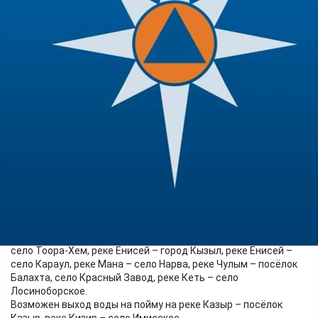
Происшествия
09.06.2026 11:39
332
На реке Чулым в районе поселка Балахта 9 июня уровень
воды составил 479 антиметровм (опасная отметка 473 см).
На ближайшие сутки возможны колебания уровня воды.
Сохраняется выход воды на пойму на реке Большой Енисей –
село Тоора-Хем, реке Енисей – город Кызыл, реке Енисей –
село Караул, реке Мана – село Нарва, реке Чулым – посёлок
Балахта, село Красный Завод, реке Кеть – село
Лосиноборское.
Возможен выход воды на пойму на реке Казыр – посёлок