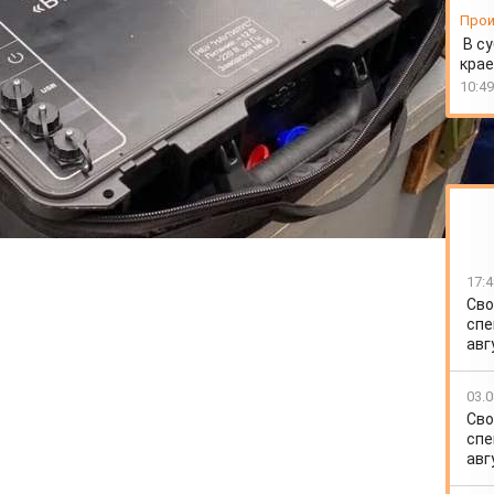
Прои
В су
крае
10:49
17:4
Сво
спе
авг
03.0
Сво
спе
авг