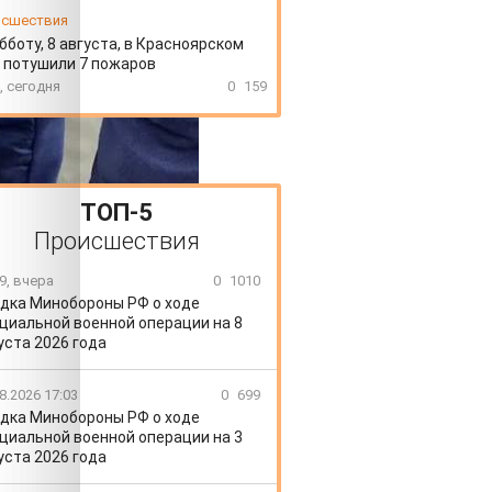
сшествия
бботу, 8 августа, в Красноярском
 потушили 7 пожаров
, сегодня
0
159
ТОП-5
Происшествия
9, вчера
0
1010
дка Минобороны РФ о ходе
циальной военной операции на 8
уста 2026 года
8.2026 17:03
0
699
дка Минобороны РФ о ходе
циальной военной операции на 3
уста 2026 года