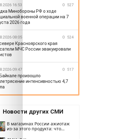
8.2026 16:53
0
527
дка Минобороны РФ о ходе
циальной военной операции на 7
уста 2026 года
8.2026 08:05
0
524
 севере Красноярского края
сатели МЧС России эвакуировали
истов
8.2026 09:47
0
517
 Байкале произошло
летрясение интенсивностью 4,7
ла
Новости других СМИ
В магазинах России ажиотаж
из-за этого продукта: что
купить?