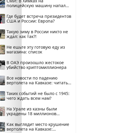
СМИ: В Химках на
полицейскую машину напали
и подожгли.
Где будет встреча президентов
США и России: Европа?
Такую зиму в России никто не
ждал: как так?!
Не ешьте эту готовую еду из
магазина: список
В ОАЭ произошло жестокое
убийство криптомиллионера
Все новости по падению
вертолета на Кавказе: читать
здесь
Таких событий не было с 1945:
чего ждать всем нам?
На Урале из казны были
украдены 18 миллионов
рублей
Как выглядит место крушение
вертолета на Кавказе: