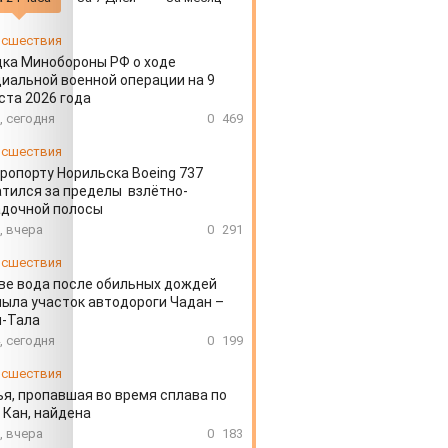
сшествия
ка Минобороны РФ о ходе
иальной военной операции на 9
ста 2026 года
, сегодня
0
469
сшествия
эропорту Норильска Boeing 737
тился за пределы взлётно-
адочной полосы
, вчера
0
291
сшествия
ве вода после обильных дождей
ыла участок автодороги Чадан –
н-Тала
, сегодня
0
199
сшествия
я, пропавшая во время сплава по
 Кан, найдена
, вчера
0
183