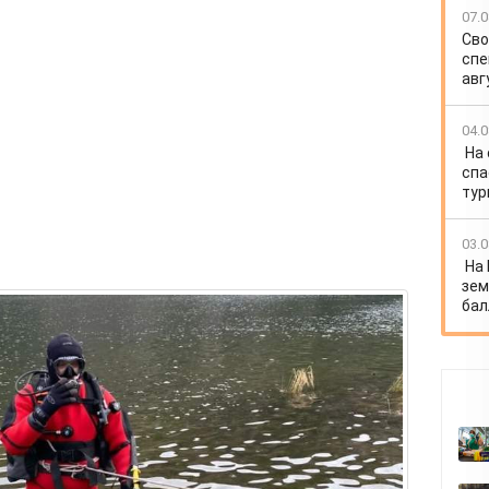
07.0
Сво
спе
авг
04.0
На
спа
тур
03.0
На
зем
бал