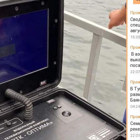
Прои
Свод
спец
авгу
16:30
Прои
В а
выка
пос
22:07
Прои
В Ту
разм
Бая
04:24
Прои
Семь
реке
22:01