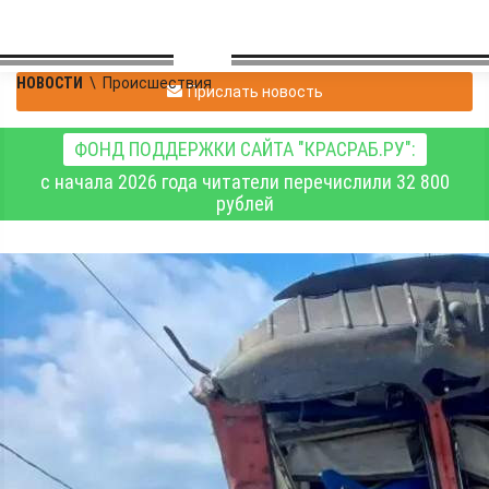
НОВОСТИ
\
Происшествия
Прислать новость
ФОНД ПОДДЕРЖКИ САЙТА "КРАСРАБ.РУ":
с начала 2026 года читатели перечислили 32 800
рублей
На Западно-Сибирской
железной дороге
сегодня произошли
сразу два ЧП