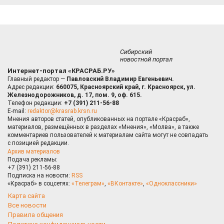
Сибирский
новостной портал
Интернет-портал «КРАСРАБ.РУ»
Главный редактор —
Павловский Владимир Евгеньевич.
Адрес редакции:
660075, Красноярский край, г. Красноярск, ул.
Железнодорожников, д. 17, пом. 9, оф. 615.
Телефон редакции:
+7 (391) 211-56-88
E-mail:
redaktor@krasrab.krsn.ru
Мнения авторов статей, опубликованных на портале «Красраб»,
материалов, размещённых в разделах «Мнения», «Молва», а также
комментариев пользователей к материалам сайта могут не совпадать
с позицией редакции.
Архив материалов
Подача рекламы:
+7 (391) 211-56-88
Подписка на новости:
RSS
«Красраб» в соцсетях:
«Телеграм»
,
«ВКонтакте»
,
«Одноклассники»
Карта сайта
Все новости
Правила общения