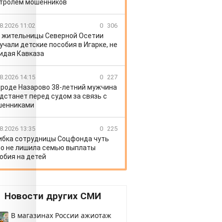
тролем мошенников
8.2026 11:02
0
306
 жительницы Северной Осетии
учали детские пособия в Игарке, не
идая Кавказа
8.2026 14:15
0
227
ороде Назарово 38-летний мужчина
дстанет перед судом за связь с
шенниками
8.2026 13:35
0
225
бка сотрудницы Соцфонда чуть
о не лишила семью выплаты
обия на детей
Новости других СМИ
В магазинах России ажиотаж