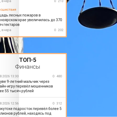
, вчера
0
213
сшествия
щадь лесных пожаров в
ноярском крае увеличилась до 370
ч гектаров
, вчера
0
202
ТОП-5
Финансы
8.2026 13:30
0
480
уве 9-летний мальчик через
айн-игру перевёл мошенников
ее 55 тысяч рублей
8.2026 12:56
0
312
ркутске подросток перевёл более 5
лионов рублей, находясь под