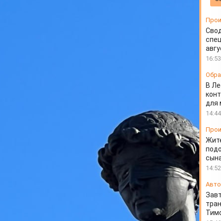
мошенникам
Прои
Свод
спец
авгу
16:53
Обра
В Ле
конт
для
14:44
Прои
Жит
подо
сын
14:52
Авто
Завт
тран
Тимо