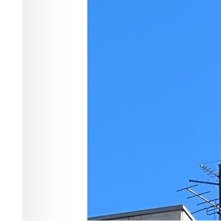
В январе этого года 18-летняя студе
экономического техникума искала в 
привели её в TikTok, где среди прив
заработке.
Дальше история развивалась по клас
Telegram, где незнакомцы предложил
счетов, открытых на её имя. Нужно б