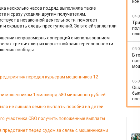
кон
шка несколько часов подряд выполняла такие
ета и сразу уходили другим получателям.
04.0
аствует в незаконной деятельности, помогает
Три
и скрывать следы преступлений. За это ей заплатили
пол
пок
ершении неправомерных операций с использованием
ресах третьих лиц из корыстной заинтересованности.
05.0
лишения свободы.
В г
пре
мо
редприятия передал курьерам мошенников 12
06.0
Оши
был
ли мошенникам 1 миллиард 580 миллионов рублей
пос
ыло не лишила семью выплаты пособия на детей
его участника СВО получить положенные выплаты
а предстанет перед судом за связь с мошенниками