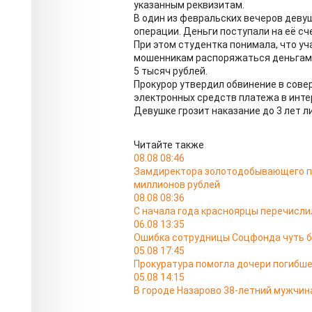
указанным реквизитам.
В один из февральских вечеров деву
операции. Деньги поступали на её сч
При этом студентка понимала, что уч
мошенникам распоряжаться деньгами 
5 тысяч рублей.
Прокурор утвердил обвинение в сов
электронных средств платежа в инте
Девушке грозит наказание до 3 лет 
Читайте также
08.08 08:46
Замдиректора золотодобывающего п
миллионов рублей
08.08 08:36
С начала года красноярцы перечисли
06.08 13:35
Ошибка сотрудницы Соцфонда чуть б
05.08 17:45
Прокуратура помогла дочери погибш
05.08 14:15
В городе Назарово 38-летний мужчин