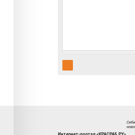
Сиб
ново
Интернет-портал «КРАСРАБ.РУ»