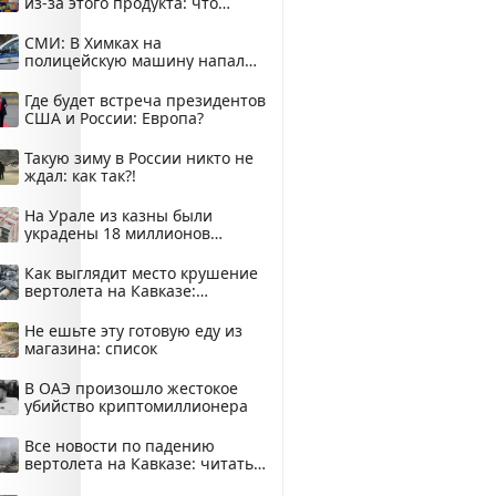
из-за этого продукта: что
купить?
СМИ: В Химках на
полицейскую машину напали
и подожгли.
Где будет встреча президентов
США и России: Европа?
Такую зиму в России никто не
ждал: как так?!
На Урале из казны были
украдены 18 миллионов
рублей
Как выглядит место крушение
вертолета на Кавказе:
смотреть
Не ешьте эту готовую еду из
магазина: список
В ОАЭ произошло жестокое
убийство криптомиллионера
Все новости по падению
вертолета на Кавказе: читать
здесь