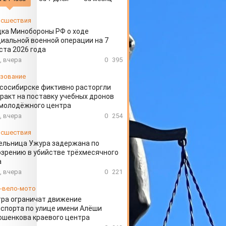
сшествия
ка Минобороны РФ о ходе
иальной военной операции на 7
ста 2026 года
, вчера
0
395
зование
сосибирске фиктивно расторгли
ракт на поставку учебных дронов
 молодёжного центра
, вчера
0
254
сшествия
ельница Ужура задержана по
зрению в убийстве трёхмесячного
а
, вчера
0
221
-вело-мото
ра ограничат движение
спорта по улице имени Алёши
шенкова краевого центра