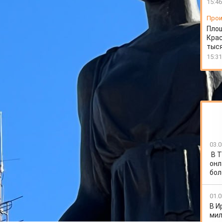
15:46
Прои
Пло
Крас
тыся
15:31
03.0
В Т
нтка-первокурсница Ачинского торгово-
онл
Интернете возможность быстро заработать. Поиски
бол
ычного потока роликов оказалось объявление о лёгком
01.0
сическому сценарию. Она перешла по ссылке в
В И
и вознаграждение за использование банковских
мил
ыло лишь получать деньги и переводить их по