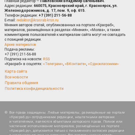
Главный редактор —
Павловский Владимир Евгеньевич.
Адрес редакции:
660075, Красноярский край, г. Красноярск, ул.
Железнодорожников, д. 17, пом. 9, оф. 615.
Телефон редакции:
+7 (391) 211-56-88
E-mail:
redaktor@krasrab.krsn.ru
Мнения авторов статей, опубликованных на портале «Красраб»,
материалов, размещённых в разделах «Мнения», «Молва», а также
комментариев пользователей к материалам сайта могут не совпадать
с позицией редакции.
Архив материалов
Подача рекламы:
+7 (391) 211-56-88
Подписка на новости:
RSS
«Красраб» в соцсетях:
«Телеграм»
,
«ВКонтакте»
,
«Одноклассники»
Карта сайта
Все новости
Правила общения
Политика конфиденциальности
Все права защищены. Любые материалы, размещённые на портале
«Красраб.ру» сотрудниками редакции, нештатными авторами
и читателями, являются объектами авторского права. Полное или
частичное использование материалов, размещённых на портале
«Красраб.ру», допускается только с письменного согласия редакции