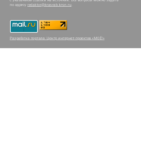
с указанием ссылки на источник. Все вопросы можно задать
по адресу
redaktor@krasrab.krsn.ru
.
Разработка портала:
Центр интернет-проектов «МОЁ!»