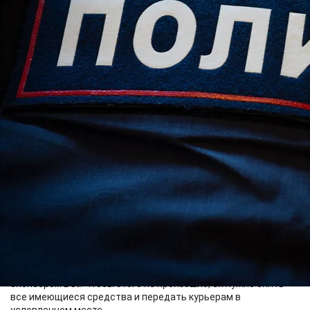
Происшествия
09.06.2026 10:36
373
В конце апреля дежурную часть отдела МВД России по
Абанскому району обратилась 48-летняя жительница села
Покатеево. Она рассказала, что в течение длительного
времени находилась под влиянием аферистов. Звонившие
представлялись сотрудниками силовых структур и
запугивали женщину тем, что к её счетам получили доступ
представители недружественных стран, и она может стать
спонсором ВСУ. Чтобы этого не произошло, ей нужно снять
все имеющиеся средства и передать курьерам в