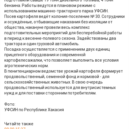
подготовили свыше 19 тонн дизельного топлива, 4 тонн
бензина. Работы ведутся в плановом режиме с
использованием машинно-тракторного парка УФСИН.
Посев картофеля ведёт колония-поселение № 30. Сотрудники
и осуждённые, отбывающие наказания без изоляции от
общества, накануне провели весь комплекс
подготовительных мероприятий для бесперебойной работы
в период к весенне-полевого сезона. Задействованы два
трактора и один грузовой автомобиль.
Посадка осуществляется с применением двух единиц
прицепного оборудования и современной
картофелесажалки, что позволяет выполнить все условия
агротехнических норм.
В пенитенциарном ведомстве урожай картофеля формирует
продовольственный, семенной фонд и кормовой - для
сельскохозяйственных животных. В свою очередь
продовольственный используется для внутрисистемных
нужд и для поставки сторонним потребителям.
Фото:
УФСИН по Республике Хакасия
Читайте также