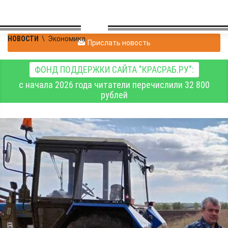
НОВОСТИ
\
Экономика
Прислать новость
ФОНД ПОДДЕРЖКИ САЙТА "КРАСРАБ.РУ":
с начала 2026 года читатели перечислили 32 800
рублей
В управлении ФСИН
России по Республике
Хакасия набирает
обороты посевная
кампания