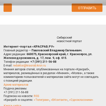
Сибирский
новостной портал
Интернет-портал «КРАСРАБ.РУ»
Главный редактор —
Павловский Владимир Евгеньевич.
Адрес редакции:
660075, Красноярский край, г. Красноярск, ул.
Железнодорожников, д. 17, пом. 9, оф. 615.
Телефон редакции:
+7 (391) 211-56-88
E-mail:
redaktor@krasrab.krsn.ru
Мнения авторов статей, опубликованных на портале «Красраб»,
материалов, размещённых в разделах «Мнения», «Молва», а также
комментариев пользователей к материалам сайта могут не совпадать
с позицией редакции.
Архив материалов
Подача рекламы:
+7 (391) 211-56-88
Подписка на новости:
RSS
«Красраб» в соцсетях:
«Телеграм»
,
«ВКонтакте»
,
«Одноклассники»
Карта сайта