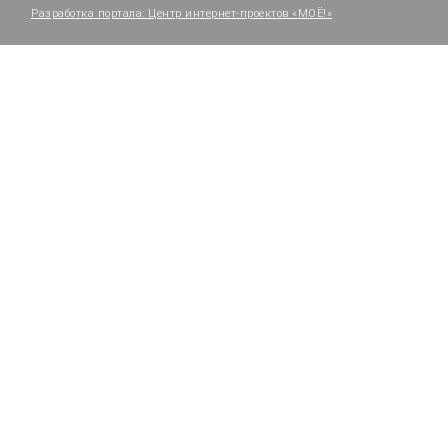
Разработка портала:
Центр интернет-проектов «МОЁ!»