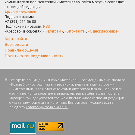
комментариев пользователей к материалам сайта могут не совпадать
с позицией редакции.
Архив материалов
Подача рекламы:
+7 (391) 211-56-88
Подписка на новости:
RSS
«Красраб» в соцсетях:
«Телеграм»
,
«ВКонтакте»
,
«Одноклассники»
Карта сайта
Все новости
Правила общения
Политика конфиденциальности
Все права защищены. Любые материалы, размещённые на портале
«Красраб.ру» сотрудниками редакции, нештатными авторами
и читателями, являются объектами авторского права. Полное или
частичное использование материалов, размещённых на портале
«Красраб.ру», допускается только с письменного согласия редакции
с указанием ссылки на источник. Все вопросы можно задать
по адресу
redaktor@krasrab.krsn.ru
.