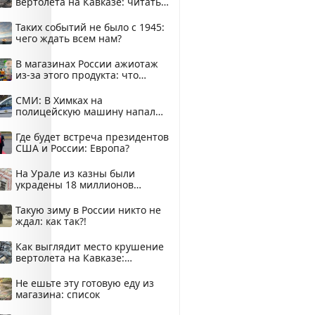
вертолета на Кавказе: читать
здесь
Таких событий не было с 1945:
чего ждать всем нам?
В магазинах России ажиотаж
из-за этого продукта: что
купить?
СМИ: В Химках на
полицейскую машину напали
и подожгли.
Где будет встреча президентов
США и России: Европа?
На Урале из казны были
украдены 18 миллионов
рублей
Такую зиму в России никто не
ждал: как так?!
Как выглядит место крушение
вертолета на Кавказе:
смотреть
Не ешьте эту готовую еду из
магазина: список