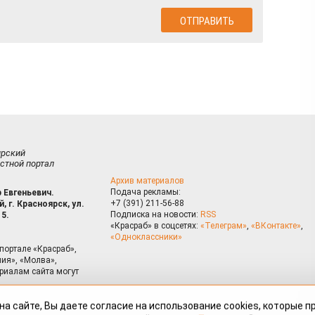
ирский
стной портал
Архив материалов
Подача рекламы:
 Евгеньевич.
+7 (391) 211-56-88
, г. Красноярск, ул.
Подписка на новости:
RSS
15.
«Красраб» в соцсетях:
«Телеграм»
,
«ВКонтакте»
,
«Одноклассники»
портале «Красраб»,
ия», «Молва»,
риалам сайта могут
на сайте, Вы даете согласие на использование cookies, которые 
ышения качества рекомендаций согласно
Политике
. Отказаться от