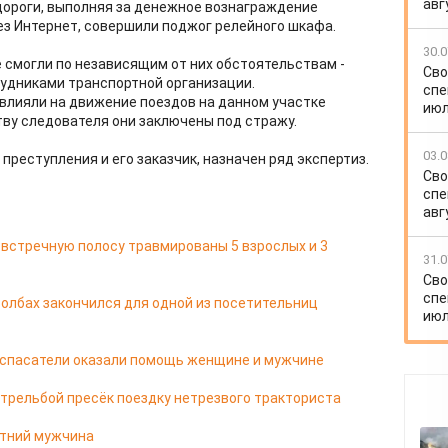
авг
дороги, выполняя за денежное вознаграждение
ез Интернет, совершили поджог релейного шкафа.
30.0
е смогли по независящим от них обстоятельствам -
Сво
удниками транспортной организации.
спе
влияли на движение поездов на данном участке
июл
тву следователя они заключены под стражу.
03.0
реступления и его заказчик, назначен ряд экспертиз.
Сво
спе
авг
 встречную полосу травмированы 5 взрослых и 3
31.0
Сво
спе
олбах закончился для одной из посетительниц
июл
 спасатели оказали помощь женщине и мужчине
стрельбой пресёк поездку нетрезвого тракториста
етний мужчина