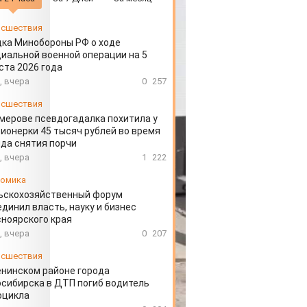
сшествия
ка Минобороны РФ о ходе
иальной военной операции на 5
ста 2026 года
, вчера
0
257
сшествия
мерове псевдогадалка похитила у
ионерки 45 тысяч рублей во время
да снятия порчи
, вчера
1
222
омика
ьскохозяйственный форум
динил власть, науку и бизнес
ноярского края
, вчера
0
207
сшествия
енинском районе города
сибирска в ДТП погиб водитель
оцикла