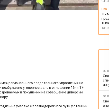
04:03
Бизн
Жит
прод
тыся
13:05
02.0
Сво
спе
 межрегионального следственного управления на
авг
 возбуждено уголовное дело в отношении 16- и 17-
дозреваемых в покушении на совершение диверсии
01.0
вору.
Сво
спе
ходясь на участке железнодорожного пути у станции