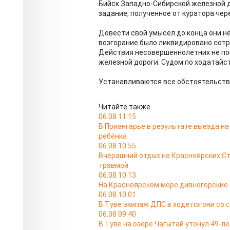
Бийск Западно-Сибирской железной 
задание, полученное от куратора чер
Довести свой умысел до конца они н
возгорание было ликвидировано сотр
Действия несовершеннолетних не по
железной дороги. Судом по ходатайс
Устанавливаются все обстоятельств п
Читайте также
06.08 11:15
В Приангарье в результате выезда на
ребёнка
06.08 10:55
Вчерашний отдых на Красноярских Ст
травмой
06.08 10:13
На Красноярском море дивногорские
06.08 10:01
В Туве экипаж ДПС в ходе погони со 
06.08 09:40
В Туве на озере Чагытай утонул 49-л