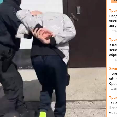
 диверсию
Прои
Свод
спец
авгу
17:25
Прои
В Ке
пенс
обря
13:55
Экон
Сел
объе
Крас
14:48
Прои
В Л
Ново
мот