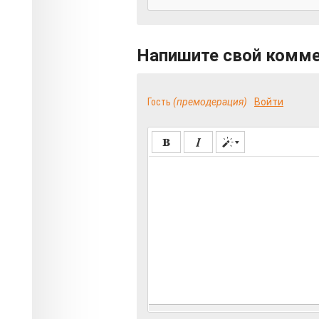
Напишите свой комм
Гость
(премодерация)
Войти