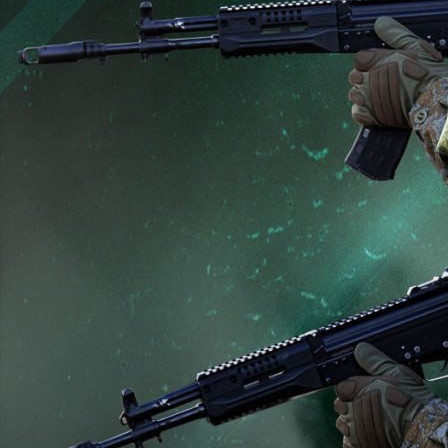
Происшествия
21.05.2026 18:14
685
Фото:
Минобороны России
Подразделения группировки войск «Север» активными
действиями установили контроль над населённым пунктом
Шестеровка Харьковской области.
Нанесено поражение формированиям двух
механизированных бригад ВСУ и бригады теробороны в
районе населённых пунктов Великая Бабка, Гранов, Рясное,
Старица и Избицкое Харьковской области.
В Сумской области нанесено поражение живой силе и
технике механизированной, десантно-штурмовой бригад,
штурмового полка ВСУ и бригады теробороны в районе