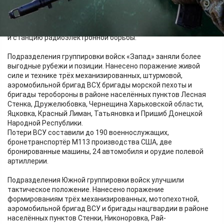
населённых пунктов Могрица, Иволжанское, Запселье и
Дегтярное.
Противник потерял до 195 военнослужащих, 14 автомобилей
и станцию радиоэлектронной борьбы.
Подразделения группировки войск «Запад» заняли более
выгодные рубежи и позиции. Нанесено поражение живой
силе и технике трёх механизированных, штурмовой,
аэромобильной бригад ВСУ, бригады морской пехоты и
бригады теробороны в районе населённых пунктов Лесная
Стенка, Дружелюбовка, Чернещина Харьковской области,
Яцковка, Красный Лиман, Татьяновка и Пришиб Донецкой
Народной Республики.
Потери ВСУ составили до 190 военнослужащих,
бронетранспортёр М113 производства США, две
бронированные машины, 24 автомобиля и орудие полевой
артиллерии.
Подразделения Южной группировки войск улучшили
тактическое положение. Нанесено поражение
формированиям трёх механизированных, мотопехотной,
аэромобильной бригад ВСУ и бригады нацгвардии в районе
населённых пунктов Стенки, Никоноровка, Рай-