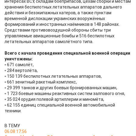
интересах ВСУ, складам боеприпасов, цехам сборки и местам
хранения беспилотных летательных аппаратов дальнего
действия и безэкипажных катеров, а также пунктам
временной дислокации украинских вооружённых
формирований и иностранных наёмников в 148 районах.
Средствами противовоздушной обороны сбиты три
управляемые авиационные бомбы и 516 беспилотных
летательных аппаратов самолётного типа.
Всего с начала проведения специальной военной операции
уничтожены:
▫️ 671 самолёт,
▫️ 284 вертолёта,
▫️ 150 139 беспилотных летательных аппаратов,
▫️ 661 зенитный ракетный комплекс,
▫️ 29 399 танков и других боевых бронированных машин,
▫️ 1 723 боевые машины реактивных систем залпового огня,
▫️ 35 024 орудия полевой артиллерии и миномёта,
▫️ 62 155 единиц специальной военной автомобильной
техники.
В ТЕМУ
06.08 17:56