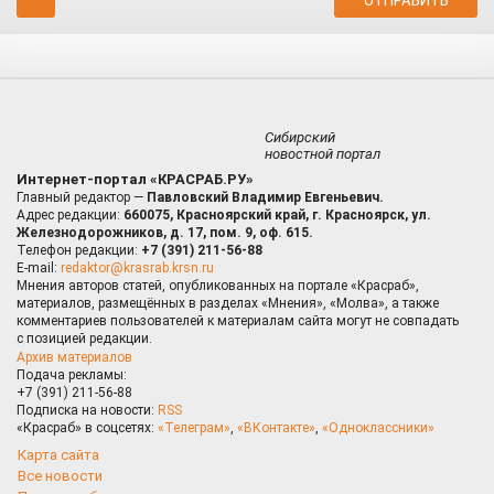
Сибирский
новостной портал
Интернет-портал «КРАСРАБ.РУ»
Главный редактор —
Павловский Владимир Евгеньевич.
Адрес редакции:
660075, Красноярский край, г. Красноярск, ул.
Железнодорожников, д. 17, пом. 9, оф. 615.
Телефон редакции:
+7 (391) 211-56-88
E-mail:
redaktor@krasrab.krsn.ru
Мнения авторов статей, опубликованных на портале «Красраб»,
материалов, размещённых в разделах «Мнения», «Молва», а также
комментариев пользователей к материалам сайта могут не совпадать
с позицией редакции.
Архив материалов
Подача рекламы:
+7 (391) 211-56-88
Подписка на новости:
RSS
«Красраб» в соцсетях:
«Телеграм»
,
«ВКонтакте»
,
«Одноклассники»
Карта сайта
Все новости