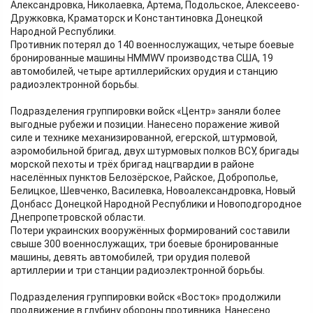
Александровка, Николаевка, Артема, Подольское, Алексеево-
Дружковка, Краматорск и Константиновка Донецкой
Народной Республики.
Противник потерял до 140 военнослужащих, четыре боевые
бронированные машины HMMWV производства США, 19
автомобилей, четыре артиллерийских орудия и станцию
радиоэлектронной борьбы.
Подразделения группировки войск «Центр» заняли более
выгодные рубежи и позиции. Нанесено поражение живой
силе и технике механизированной, егерской, штурмовой,
аэромобильной бригад, двух штурмовых полков ВСУ, бригады
морской пехоты и трёх бригад нацгвардии в районе
населённых пунктов Белозёрское, Райское, Доброполье,
Белицкое, Шевченко, Василевка, Новоалександровка, Новый
Донбасс Донецкой Народной Республики и Новоподгородное
Днепропетровской области.
Потери украинских вооружённых формирований составили
свыше 300 военнослужащих, три боевые бронированные
машины, девять автомобилей, три орудия полевой
артиллерии и три станции радиоэлектронной борьбы.
Подразделения группировки войск «Восток» продолжили
продвижение в глубину обороны противника. Нанесено