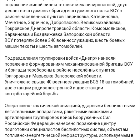
поражение живой силе и технике механизированной, двух
десантно-штурмовых бригад и штурмового полка ВСУ в
районе населённых пунктов Гавриловка, Катериновка,
Мечетное, Заречное, Добропасово, Великомихайловка,
Покровское Днепропетровской области, Комсомольское,
Барвиновка и Воздвижевка Запорожской области.
ВСУ потеряли более 340 военнослужащих, шесть боевых
машин пехоты и шесть автомобилей.
Подразделения группировки войск «Днепр» нанесли
поражение формированиям механизированной бригады ВСУ
и бригады теробороны в районе населённых пунктов
Григоровка и Марьевка Запорожской области.
Уничтожено свыше 40 военнослужащих ВСУ, 18 автомобилей,
две станции радиоэлектронной и две станции
контрбатарейной борьбы.
Оперативно-тактической авиацией, ударными беспилотными
летательными аппаратами, ракетными войсками и
артиллерией группировок войск Вооружённых Сил
Российской Федерации нанесено поражение центру
подготовки специалистов беспилотных систем, объектам
топливно-энергетической инфраструктуры, используемым в