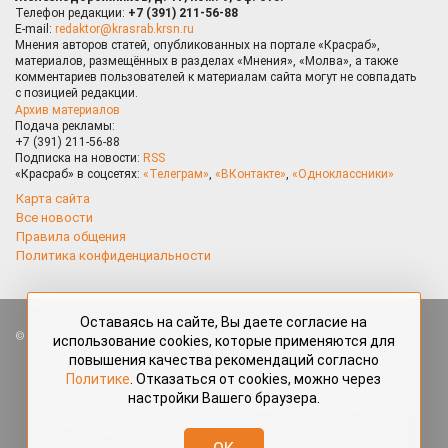
Телефон редакции:
+7 (391) 211-56-88
E-mail:
redaktor@krasrab.krsn.ru
Мнения авторов статей, опубликованных на портале «Красраб»,
материалов, размещённых в разделах «Мнения», «Молва», а также
комментариев пользователей к материалам сайта могут не совпадать
с позицией редакции.
Архив материалов
Подача рекламы:
+7 (391) 211-56-88
Подписка на новости:
RSS
«Красраб» в соцсетях:
«Телеграм»
,
«ВКонтакте»
,
«Одноклассники»
Карта сайта
Все новости
Правила общения
Политика конфиденциальности
Оставаясь на сайте, Вы даете согласие на
Все права защищены. Любые материалы, размещённые на портале
использование cookies, которые применяются для
«Красраб.ру» сотрудниками редакции, нештатными авторами
повышения качества рекомендаций согласно
и читателями, являются объектами авторского права. Полное или
Политике
. Отказаться от cookies, можно через
частичное использование материалов, размещённых на портале
«Красраб.ру», допускается только с письменного согласия редакции
настройки Вашего браузера.
с указанием ссылки на источник. Все вопросы можно задать
по адресу
redaktor@krasrab.krsn.ru
.