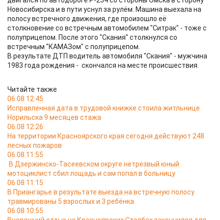
двигался по автодороге Р-254 со стороны Омска в сторону
Новосибирска и в пути уснул за рулём. Машина выехала на
полосу встречного движения, где произошло её
столкновение со встречным автомобилем "Ситрак" - тоже с
полуприцепом. После этого "Скания" столкнулся со
встречным "КАМАЗом" с полуприцепом.
В результате ДТП водитель автомобиля "Скания" - мужчина
1983 года рождения - скончался на месте происшествия.
Читайте также
06.08 12:45
Исправленная дата в трудовой книжке стоила житльнице
Норильска 9 месяцев стажа
06.08 12:26
На территории Красноярского края сегодня действуют 248
лесных пожаров
06.08 11:55
В Дзержинско-Тасеевском округе нетрезвый юный
мотоциклист сбил лощадь и сам попал в больницу
06.08 11:15
В Приангарье в результате выезда на встречную полосу
травмированы 5 взрослых и 3 ребёнка
06.08 10:55