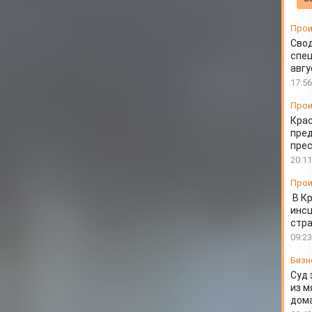
Прои
Свод
спец
авгу
17:56
Прои
Крас
пред
пре
20:11
Прои
В К
инс
стр
09:23
Бизн
Суд 
из м
дом