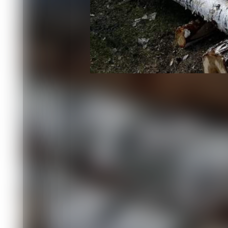
В четырёх километрах от Ужура сгор
квадратных метров. На тушение привл
Предварительная причина: короткое 
В селе Долгий Мост Абанского округа
площади 70 квадратных метров. Ликв
4 единицы техники.
На ликвидацию последствий ДТП пож
раза.
Читайте также
07.08 17:20
В Новосибирской области автомобил
поездом
07.08 16:53
Сводка Минобороны РФ о ходе специа
07.08 16:30