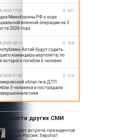
8.2026 17:03
0
631
дка Минобороны РФ о ходе
циальной военной операции на 3
уста 2026 года
8.2026 00:11
0
528
еспублике Алтай будут судить
шего командира вертолёта, по
е которого погибли 6 человек
8.2026 21:43
0
514
емеровской области в ДТП
ибли 3 человека и пострадала
овершеннолетняя
Новости других СМИ
Где будет встреча президентов
США и России: Европа?