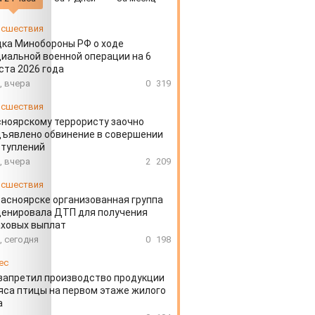
сшествия
ка Минобороны РФ о ходе
иальной военной операции на 6
ста 2026 года
, вчера
0
319
сшествия
ноярскому террористу заочно
ъявлено обвинение в совершении
ступлений
, вчера
2
209
сшествия
расноярске организованная группа
ценировала ДТП для получения
аховых выплат
, сегодня
0
198
ес
запретил производство продукции
яса птицы на первом этаже жилого
а