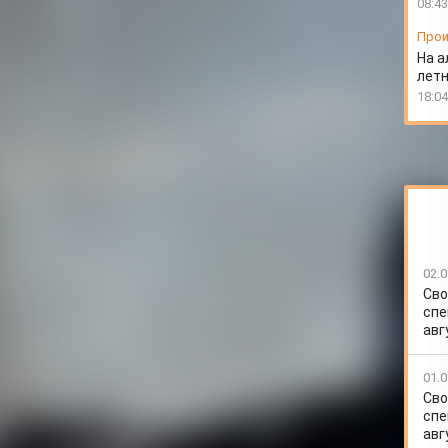
08:43
Прои
На а
лет
18:04
02.0
Сво
спе
авг
01.0
Сво
спе
авг