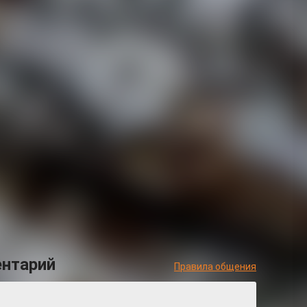
стием двух автомобилей погибли пять человек
ерждения закидал камнями окна пенсионерки
ком крае увеличилась до 370 тысяч гектаров
ентарий
Правила общения