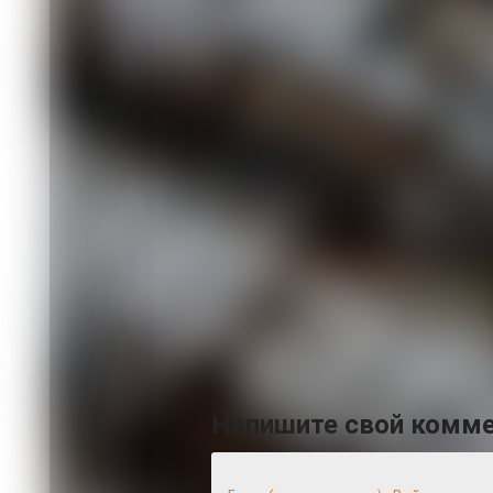
В Свердловской области в ДТП с уча
07.08 16:11
В Иланском подросток ради самоутв
07.08 15:31
Площадь лесных пожаров в Красноярс
Комментировать
Напишите свой комм