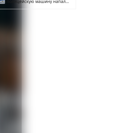
полицейскую машину напали
и подожгли.