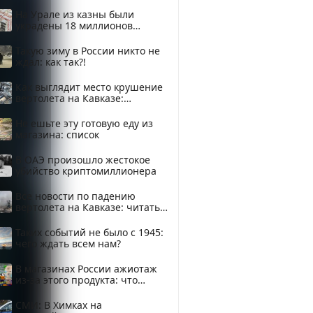
На Урале из казны были
украдены 18 миллионов
рублей
Такую зиму в России никто не
ждал: как так?!
Как выглядит место крушение
вертолета на Кавказе:
смотреть
Не ешьте эту готовую еду из
магазина: список
В ОАЭ произошло жестокое
убийство криптомиллионера
Все новости по падению
вертолета на Кавказе: читать
здесь
Таких событий не было с 1945:
чего ждать всем нам?
В магазинах России ажиотаж
из-за этого продукта: что
купить?
СМИ: В Химках на