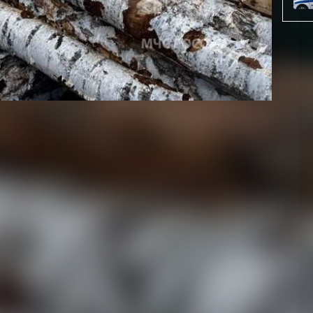
ел трактор, площадь возгорания составила 10
екались 4 человека, 1 единица техники.
замыкание электропроводки.
 сгорела хозпостройка, огонь повредил жилой дом на
идировали пожар 14 человек, включая добровольцев,
арно-спасательные подразделения выезжали вчера 3
ь выехал на железнодорожный переезд и столкнулся с
льной военной операции на 7 августа 2026 года