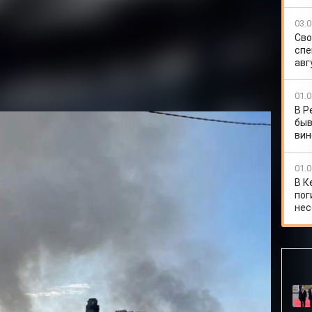
03.0
Сво
спе
авг
01.0
В Р
быв
вин
01.0
В К
пог
нес