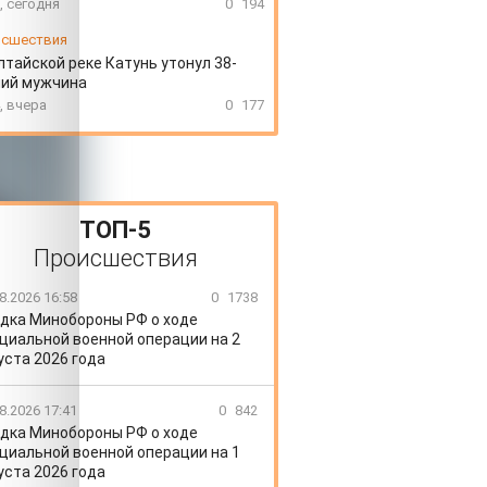
, сегодня
0
194
сшествия
лтайской реке Катунь утонул 38-
ний мужчина
, вчера
0
177
ТОП-5
Происшествия
8.2026 16:58
0
1738
дка Минобороны РФ о ходе
циальной военной операции на 2
уста 2026 года
8.2026 17:41
0
842
дка Минобороны РФ о ходе
циальной военной операции на 1
уста 2026 года