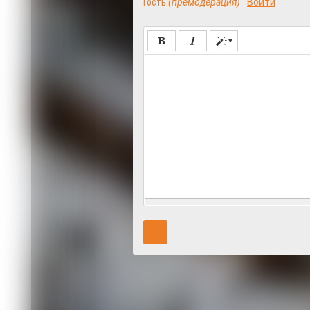
Гость
(премодерация)
Войти