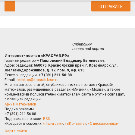
Сибирский
новостной портал
Интернет-портал «КРАСРАБ.РУ»
Главный редактор —
Павловский Владимир Евгеньевич.
Адрес редакции:
660075, Красноярский край, г. Красноярск, ул.
Железнодорожников, д. 17, пом. 9, оф. 615.
Телефон редакции:
+7 (391) 211-56-88
E-mail:
redaktor@krasrab.krsn.ru
Мнения авторов статей, опубликованных на портале «Красраб»,
материалов, размещённых в разделах «Мнения», «Молва», а также
комментариев пользователей к материалам сайта могут не совпадать
с позицией редакции.
Архив материалов
Подача рекламы:
+7 (391) 211-56-88
Подписка на новости:
RSS
«Красраб» в соцсетях:
«Телеграм»
,
«ВКонтакте»
,
«Одноклассники»
Карта сайта