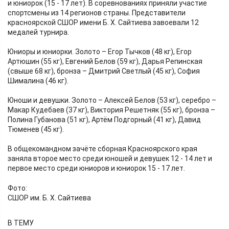
и юниорок (15 - 17 лет). В соревнованиях приняли участие
спортсмены из 14 регионов страны. Представители
красноярской СШОР имени Б. Х. Сайтиева завоевали 12
медалей турнира.
Юниоры и юниорки. Золото – Егор Тычков (48 кг), Егор
Артюшин (55 кг), Евгений Белов (59 кг), Дарья Репинская
(свыше 68 кг), бронза – Дмитрий Светлый (45 кг), София
Шималина (46 кг).
Юноши и девушки. Золото – Алексей Белов (53 кг), серебро –
Макар Кудебаев (37 кг), Виктория Решетняк (55 кг), бронза –
Полина Губанова (51 кг), Артём Подгорный (41 кг), Давид
Тюменев (45 кг).
В общекомандном зачёте сборная Красноярского края
заняла второе место среди юношей и девушек 12 - 14 лет и
первое место среди юниоров и юниорок 15 - 17 лет.
Фото:
СШОР им. Б. Х. Сайтиева
В ТЕМУ