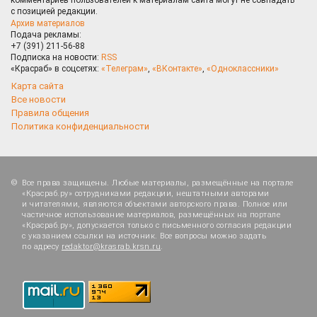
с позицией редакции.
Архив материалов
Подача рекламы:
+7 (391) 211-56-88
Подписка на новости:
RSS
«Красраб» в соцсетях:
«Телеграм»
,
«ВКонтакте»
,
«Одноклассники»
Карта сайта
Все новости
Правила общения
Политика конфиденциальности
Все права защищены. Любые материалы, размещённые на портале
«Красраб.ру» сотрудниками редакции, нештатными авторами
и читателями, являются объектами авторского права. Полное или
частичное использование материалов, размещённых на портале
«Красраб.ру», допускается только с письменного согласия редакции
с указанием ссылки на источник. Все вопросы можно задать
по адресу
redaktor@krasrab.krsn.ru
.