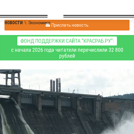
НОВОСТИ
\
Экономика
Прислать новость
ФОНД ПОДДЕРЖКИ САЙТА "КРАСРАБ.РУ":
с начала 2026 года читатели перечислили 32 800
рублей
На Красноярской ГЭС
увеличили сброс воды
до 5 тысяч кубических
метров в секунду