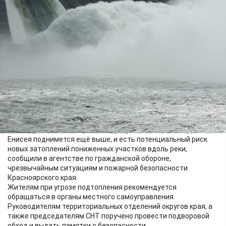
Экономика
18.05.2026 10:04
555
С 18 мая объём сброса воды на Красноярской ГЭС достиг 5
тысяч кубических метров в секунду. Это значит, что уровень
Енисея поднимется ещё выше, и есть потенциальный риск
новых затоплений пониженных участков вдоль реки,
сообщили в агентстве по гражданской обороне,
чрезвычайным ситуациям и пожарной безопасности
Красноярского края.
Жителям при угрозе подтопления рекомендуется
обращаться в органы местного самоуправления.
Руководителям территориальных отделений округов края, а
также председателям СНТ поручено провести подворовой
обход и выдать памятки о безопасности.