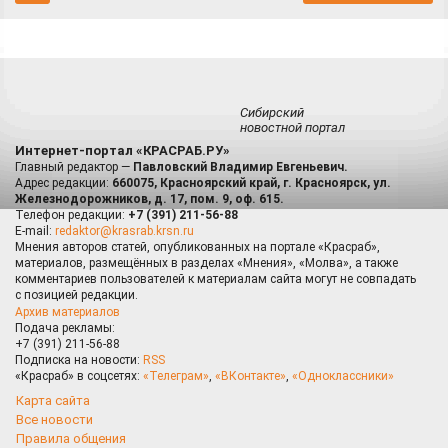
Сибирский
новостной портал
Интернет-портал «КРАСРАБ.РУ»
Главный редактор —
Павловский Владимир Евгеньевич.
Адрес редакции:
660075, Красноярский край, г. Красноярск, ул.
Железнодорожников, д. 17, пом. 9, оф. 615.
Телефон редакции:
+7 (391) 211-56-88
E-mail:
redaktor@krasrab.krsn.ru
Мнения авторов статей, опубликованных на портале «Красраб»,
материалов, размещённых в разделах «Мнения», «Молва», а также
комментариев пользователей к материалам сайта могут не совпадать
с позицией редакции.
Архив материалов
Подача рекламы:
+7 (391) 211-56-88
Подписка на новости:
RSS
«Красраб» в соцсетях:
«Телеграм»
,
«ВКонтакте»
,
«Одноклассники»
Карта сайта
Все новости
Правила общения