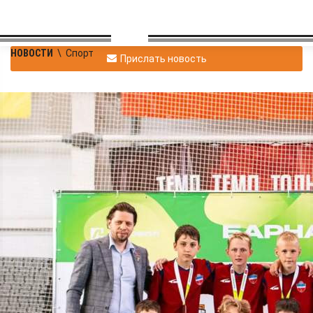
НОВОСТИ
\
Спорт
Прислать новость
Футболисты
Красноярского края
завоевали золото и
бронзу
межрегионального
этапа «Локобола»